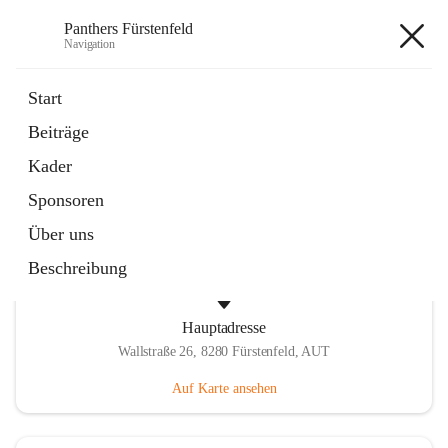
Panthers Fürstenfeld
Navigation
Panthers Fürstenfeld
Start
Beiträge
öffnet
Vorstand
Kader
in
Kontaktgruppe
neuem
Sponsoren
Tab
Über uns
Beschreibung
Hauptadresse
Wallstraße 26, 8280 Fürstenfeld, AUT
Auf Karte ansehen