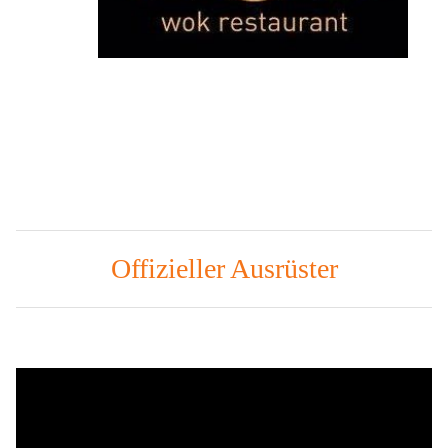
Offizieller Ausrüster