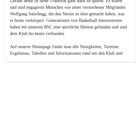
Gerade heute ist diese Tradition ganz stark zu spüren. Es waren 
und sind engagierte Menschen wie unser verstorbener Mitgründer 
Wolfgang Saischegg, die den Verein zu dem gemacht haben, was 
er heute verkörpert. Generationen von Basketball-Interessierten 
haben bei unserem BSC eine sportliche Heimat gefunden und sind 
dem Klub bis heute verbunden.

Auf unserer Homepage findet man alle Neuigkeiten, Termine, 
Ergebnisse, Tabellen und Informationen rund um den Klub und 
dessen Nachwuchs-Mannschaften. Außerdem gibt es exklusive 
Fotogalerien, Spielerportraits, Fan-Umfragen, die Rubrik 
„Seinerzeit“ mit historischen Zeitungsberichten, eine 
Ticketreservierung und vieles mehr.

Sei dabei und werde oder bleibe Teil der großen Basketball-
Familie!