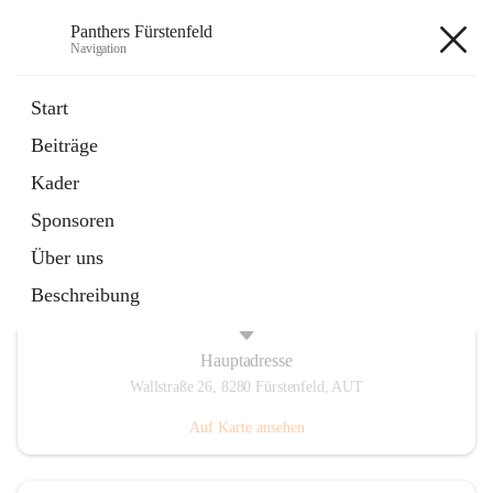
Panthers Fürstenfeld
Navigation
Panthers Fürstenfeld
Start
Beiträge
öffnet
Vorstand
Kader
in
Kontaktgruppe
neuem
Sponsoren
Tab
Über uns
Beschreibung
Hauptadresse
Wallstraße 26, 8280 Fürstenfeld, AUT
Auf Karte ansehen