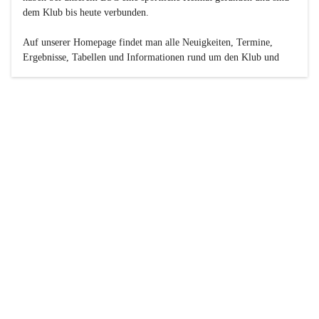
dem Klub bis heute verbunden.

Auf unserer Homepage findet man alle Neuigkeiten, Termine, 
Ergebnisse, Tabellen und Informationen rund um den Klub und 
dessen Nachwuchs-Mannschaften. Außerdem gibt es exklusive 
Fotogalerien, Spielerportraits, Fan-Umfragen, die Rubrik 
„Seinerzeit“ mit historischen Zeitungsberichten, eine 
Ticketreservierung und vieles mehr.

Sei dabei und werde oder bleibe Teil der großen Basketball-
Familie!