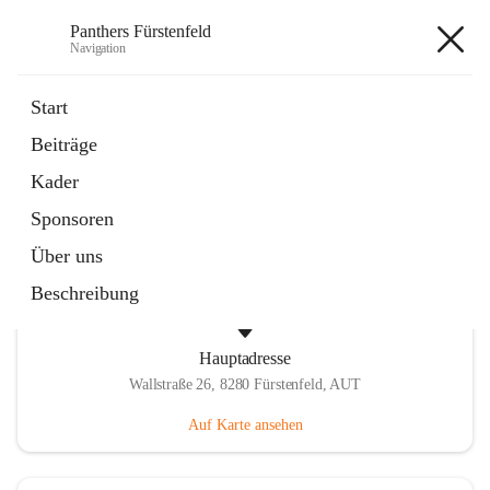
Panthers Fürstenfeld
Navigation
Panthers Fürstenfeld
Start
Beiträge
öffnet
Vorstand
Kader
in
Kontaktgruppe
neuem
Sponsoren
Tab
Über uns
Beschreibung
Hauptadresse
Wallstraße 26, 8280 Fürstenfeld, AUT
Auf Karte ansehen