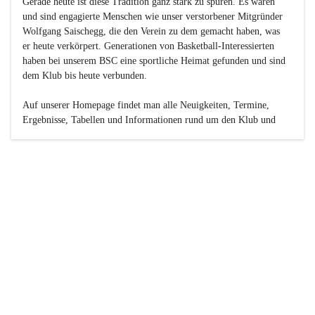
Gerade heute ist diese Tradition ganz stark zu spüren. Es waren 
und sind engagierte Menschen wie unser verstorbener Mitgründer 
Wolfgang Saischegg, die den Verein zu dem gemacht haben, was 
er heute verkörpert. Generationen von Basketball-Interessierten 
haben bei unserem BSC eine sportliche Heimat gefunden und sind 
dem Klub bis heute verbunden.

Auf unserer Homepage findet man alle Neuigkeiten, Termine, 
Ergebnisse, Tabellen und Informationen rund um den Klub und 
dessen Nachwuchs-Mannschaften. Außerdem gibt es exklusive 
Fotogalerien, Spielerportraits, Fan-Umfragen, die Rubrik 
„Seinerzeit“ mit historischen Zeitungsberichten, eine 
Ticketreservierung und vieles mehr.

Sei dabei und werde oder bleibe Teil der großen Basketball-
Familie!