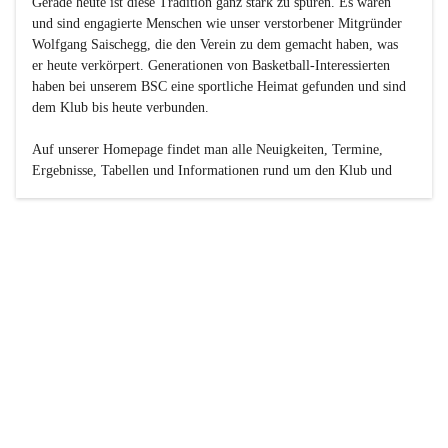
Gerade heute ist diese Tradition ganz stark zu spüren. Es waren 
und sind engagierte Menschen wie unser verstorbener Mitgründer 
Wolfgang Saischegg, die den Verein zu dem gemacht haben, was 
er heute verkörpert. Generationen von Basketball-Interessierten 
haben bei unserem BSC eine sportliche Heimat gefunden und sind 
dem Klub bis heute verbunden.

Auf unserer Homepage findet man alle Neuigkeiten, Termine, 
Ergebnisse, Tabellen und Informationen rund um den Klub und 
dessen Nachwuchs-Mannschaften. Außerdem gibt es exklusive 
Fotogalerien, Spielerportraits, Fan-Umfragen, die Rubrik 
„Seinerzeit“ mit historischen Zeitungsberichten, eine 
Ticketreservierung und vieles mehr.

Sei dabei und werde oder bleibe Teil der großen Basketball-
Familie!