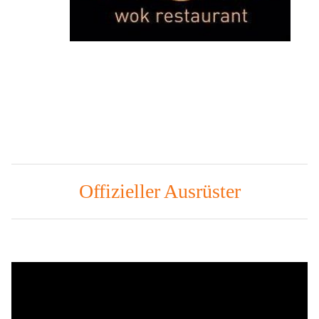
Offizieller Ausrüster