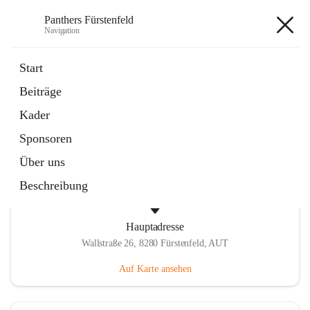
Panthers Fürstenfeld
Navigation
Panthers Fürstenfeld
Start
Beiträge
öffnet
Vorstand
Kader
in
Kontaktgruppe
neuem
Sponsoren
Tab
Über uns
Beschreibung
Hauptadresse
Wallstraße 26, 8280 Fürstenfeld, AUT
Auf Karte ansehen