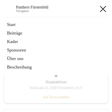
Panthers Fürstenfeld
Navigation
Panthers Fürstenfeld
Start
Beiträge
öffnet
Vorstand
Kader
in
Kontaktgruppe
neuem
Sponsoren
Tab
Über uns
Beschreibung
Hauptadresse
Wallstraße 26, 8280 Fürstenfeld, AUT
Auf Karte ansehen