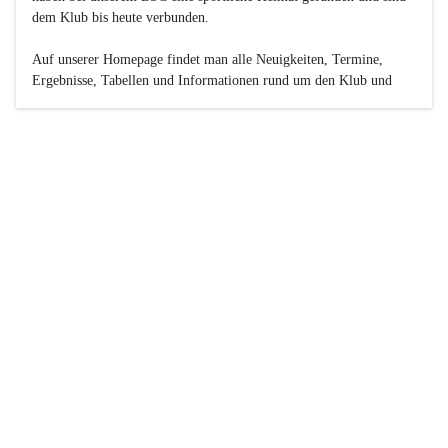
dem Klub bis heute verbunden.

Auf unserer Homepage findet man alle Neuigkeiten, Termine, 
Ergebnisse, Tabellen und Informationen rund um den Klub und 
dessen Nachwuchs-Mannschaften. Außerdem gibt es exklusive 
Fotogalerien, Spielerportraits, Fan-Umfragen, die Rubrik 
„Seinerzeit“ mit historischen Zeitungsberichten, eine 
Ticketreservierung und vieles mehr.

Sei dabei und werde oder bleibe Teil der großen Basketball-
Familie!