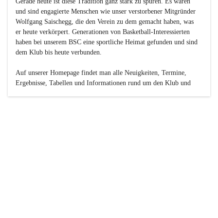
Gerade heute ist diese Tradition ganz stark zu spüren. Es waren 
und sind engagierte Menschen wie unser verstorbener Mitgründer 
Wolfgang Saischegg, die den Verein zu dem gemacht haben, was 
er heute verkörpert. Generationen von Basketball-Interessierten 
haben bei unserem BSC eine sportliche Heimat gefunden und sind 
dem Klub bis heute verbunden.

Auf unserer Homepage findet man alle Neuigkeiten, Termine, 
Ergebnisse, Tabellen und Informationen rund um den Klub und 
dessen Nachwuchs-Mannschaften. Außerdem gibt es exklusive 
Fotogalerien, Spielerportraits, Fan-Umfragen, die Rubrik 
„Seinerzeit“ mit historischen Zeitungsberichten, eine 
Ticketreservierung und vieles mehr.

Sei dabei und werde oder bleibe Teil der großen Basketball-
Familie!