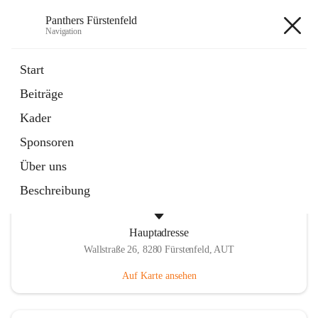
Panthers Fürstenfeld
Navigation
Panthers Fürstenfeld
Start
Beiträge
öffnet
Vorstand
Kader
in
Kontaktgruppe
neuem
Sponsoren
Tab
Über uns
Beschreibung
Hauptadresse
Wallstraße 26, 8280 Fürstenfeld, AUT
Auf Karte ansehen