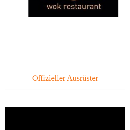
Offizieller Ausrüster