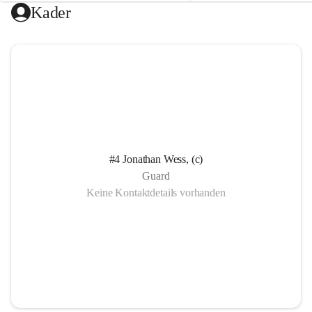
e
e
🥩 Die Gewinner erhalten ein Kotelett 
Belohnung 😄
Kader
l
l
vom Turza
🥩 Die Gewinner erhalten ei
d
d
🍫 Die Verlierer dürfen sich über 
vom Turza
Mannerschnitten freuen
🍫 Die Verlierer dürfen sich
Mannerschnitten freuen
Freut euch auf einen gemütlichen 
Nachmittag und Abend mit guter 
Freut euch auf einen gemütl
Stimmung und geselligem Beisammensein 
Nachmittag und Abend mit g
🙌
Stimmung und geselligem B
🙌
Kommt vorbei und verbringt gemeinsam 
#4 Jonathan Wess, (c)
mit uns einen tollen Tag! 🖤🧡
Kommt vorbei und verbring
Guard
mit uns einen tollen Tag! 
Keine Kontaktdetails vorhanden