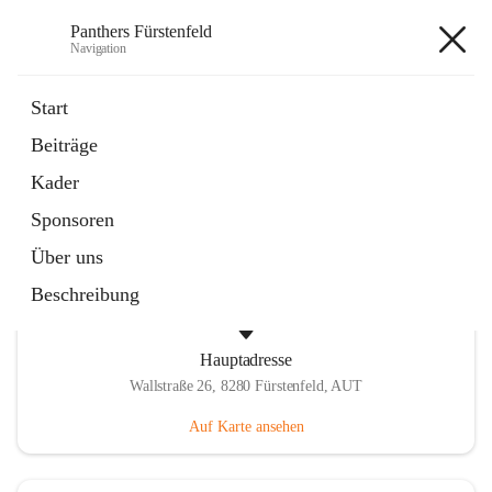
Panthers Fürstenfeld
Navigation
Panthers Fürstenfeld
Start
Beiträge
öffnet
Vorstand
Kader
in
Kontaktgruppe
neuem
Sponsoren
Tab
Über uns
Beschreibung
Hauptadresse
Wallstraße 26, 8280 Fürstenfeld, AUT
Auf Karte ansehen