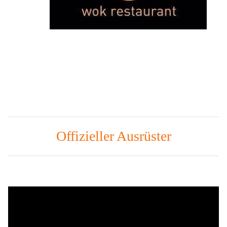
Offizieller Ausrüster