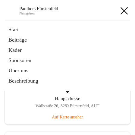
Panthers Fürstenfeld
Navigation
Panthers Fürstenfeld
Start
Beiträge
öffnet
Vorstand
Kader
in
Kontaktgruppe
neuem
Sponsoren
Tab
Über uns
Beschreibung
Hauptadresse
Wallstraße 26, 8280 Fürstenfeld, AUT
Auf Karte ansehen