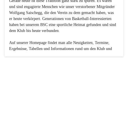
Gerade heute ist diese Tradition ganz stark zu spüren. Es waren 
und sind engagierte Menschen wie unser verstorbener Mitgründer 
Wolfgang Saischegg, die den Verein zu dem gemacht haben, was 
er heute verkörpert. Generationen von Basketball-Interessierten 
haben bei unserem BSC eine sportliche Heimat gefunden und sind 
dem Klub bis heute verbunden.

Auf unserer Homepage findet man alle Neuigkeiten, Termine, 
Ergebnisse, Tabellen und Informationen rund um den Klub und 
dessen Nachwuchs-Mannschaften. Außerdem gibt es exklusive 
Fotogalerien, Spielerportraits, Fan-Umfragen, die Rubrik 
„Seinerzeit“ mit historischen Zeitungsberichten, eine 
Ticketreservierung und vieles mehr.

Sei dabei und werde oder bleibe Teil der großen Basketball-
Familie!