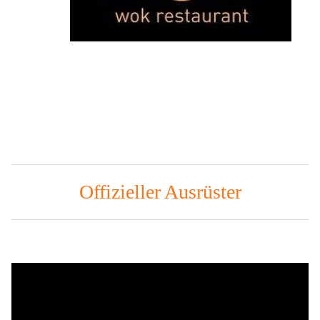
Offizieller Ausrüster