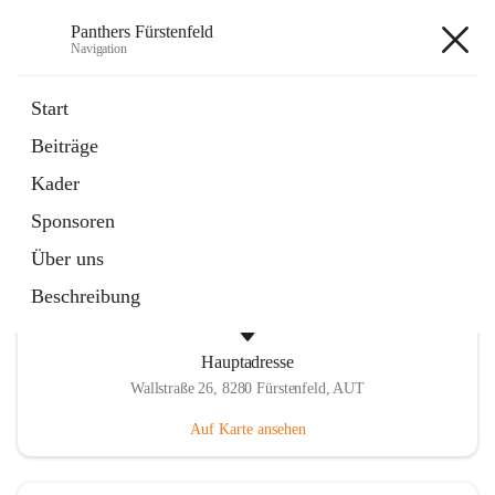
Panthers Fürstenfeld
Navigation
Panthers Fürstenfeld
Start
Beiträge
öffnet
Vorstand
Kader
in
Kontaktgruppe
neuem
Sponsoren
Tab
Über uns
Beschreibung
Hauptadresse
Wallstraße 26, 8280 Fürstenfeld, AUT
Auf Karte ansehen