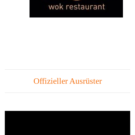
Offizieller Ausrüster