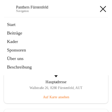
Panthers Fürstenfeld
Navigation
Panthers Fürstenfeld
Start
Beiträge
öffnet
Vorstand
Kader
in
Kontaktgruppe
neuem
Sponsoren
Tab
Über uns
Beschreibung
Hauptadresse
Wallstraße 26, 8280 Fürstenfeld, AUT
Auf Karte ansehen