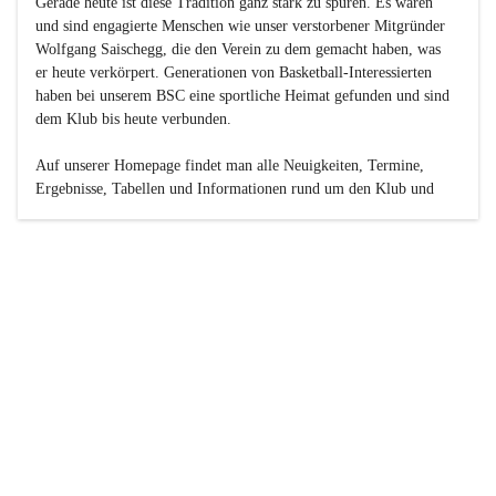
Gerade heute ist diese Tradition ganz stark zu spüren. Es waren 
und sind engagierte Menschen wie unser verstorbener Mitgründer 
Wolfgang Saischegg, die den Verein zu dem gemacht haben, was 
er heute verkörpert. Generationen von Basketball-Interessierten 
haben bei unserem BSC eine sportliche Heimat gefunden und sind 
dem Klub bis heute verbunden.

Auf unserer Homepage findet man alle Neuigkeiten, Termine, 
Ergebnisse, Tabellen und Informationen rund um den Klub und 
dessen Nachwuchs-Mannschaften. Außerdem gibt es exklusive 
Fotogalerien, Spielerportraits, Fan-Umfragen, die Rubrik 
„Seinerzeit“ mit historischen Zeitungsberichten, eine 
Ticketreservierung und vieles mehr.

Sei dabei und werde oder bleibe Teil der großen Basketball-
Familie!