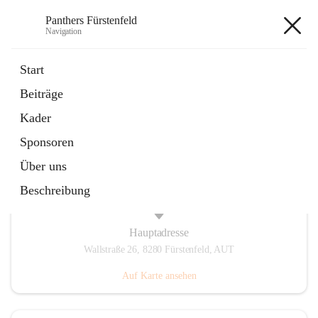
Panthers Fürstenfeld
Navigation
Panthers Fürstenfeld
Start
Beiträge
öffnet
Vorstand
Kader
in
Kontaktgruppe
neuem
Sponsoren
Tab
Über uns
Beschreibung
Hauptadresse
Wallstraße 26, 8280 Fürstenfeld, AUT
Auf Karte ansehen