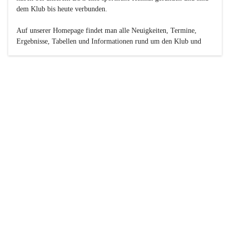
dem Klub bis heute verbunden.

Auf unserer Homepage findet man alle Neuigkeiten, Termine, 
Ergebnisse, Tabellen und Informationen rund um den Klub und 
dessen Nachwuchs-Mannschaften. Außerdem gibt es exklusive 
Fotogalerien, Spielerportraits, Fan-Umfragen, die Rubrik 
„Seinerzeit“ mit historischen Zeitungsberichten, eine 
Ticketreservierung und vieles mehr.

Sei dabei und werde oder bleibe Teil der großen Basketball-
Familie!