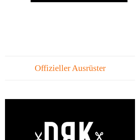
Offizieller Ausrüster