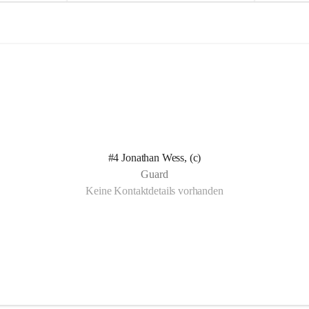
e
e
l
l
n Kotelett 
d
d
 über 
ichen 
uter 
eisammensein 
#4 Jonathan Wess, (c)
t gemeinsam 
Guard
🧡
Keine Kontaktdetails vorhanden