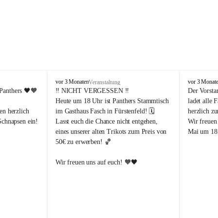
P
P
vor 3 Monaten
vor 3 Monat
Veranstaltung
a
a
Panthers
 🖤🧡
‼️ 
NICHT VERGESSEN
 ‼️
Der Vorsta
n
n
Heute um 18 Uhr ist Panthers Stammtisch 
ladet alle 
t
t
en herzlich 
im Gasthaus Fasch in Fürstenfeld! 🗓️
herzlich z
h
h
Schnapsen ein! 
Lasst euch die Chance nicht entgehen, 
Wir freuen
e
e
eines unserer alten Trikots zum Preis von 
Mai um 18 
r
r
50€ zu erwerben! 🏀
s
s
F
F
ü
ü
Abendstunden
Wir freuen uns auf euch! 🧡🖤
r
r
eld
s
s
t
t
e
e
-Partien 
n
n
f
f
ssende 