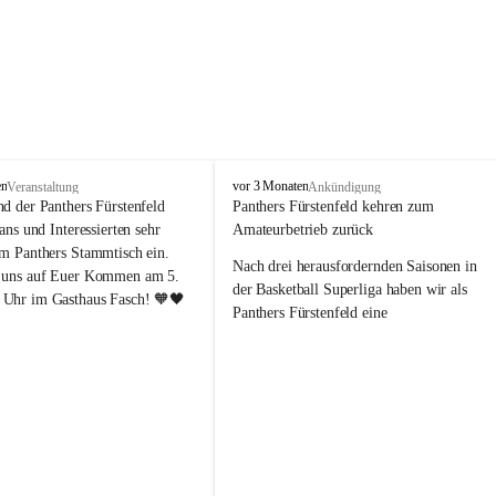
P
en
vor 3 Monaten
Veranstaltung
Ankündigung
a
nd der Panthers Fürstenfeld 
Panthers Fürstenfeld kehren zum 
n
Fans und Interessierten sehr 
Amateurbetrieb zurück
t
um Panthers Stammtisch ein. 
h
Nach drei herausfordernden Saisonen in 
 uns auf Euer Kommen am 5. 
e
der Basketball Superliga haben wir als 
Uhr im Gasthaus Fasch! 🧡🖤
r
Panthers Fürstenfeld eine 
s
richtungsweisende Entscheidung 
F
getroﬀen: Ab der kommenden Saison 
ü
werden wir wieder in den Amateurbetrieb 
r
s
wechseln. Dabei handelt es sich 
t
ausdrücklich um keinen sportlichen 
e
Abstieg, sondern um eine bewusste 
n
strategische Neuausrichtung unseres 
f