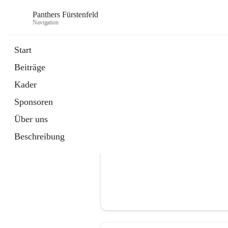
Panthers Fürstenfeld
Navigation
Start
Beiträge
öffnet
Vorstand
Kader
in
Kontaktgruppe
neuem
Sponsoren
Tab
Über uns
Beschreibung