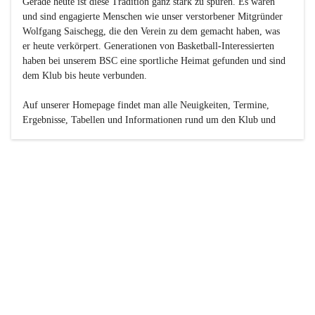
Gerade heute ist diese Tradition ganz stark zu spüren. Es waren 
und sind engagierte Menschen wie unser verstorbener Mitgründer 
Wolfgang Saischegg, die den Verein zu dem gemacht haben, was 
er heute verkörpert. Generationen von Basketball-Interessierten 
haben bei unserem BSC eine sportliche Heimat gefunden und sind 
dem Klub bis heute verbunden.

Auf unserer Homepage findet man alle Neuigkeiten, Termine, 
Ergebnisse, Tabellen und Informationen rund um den Klub und 
dessen Nachwuchs-Mannschaften. Außerdem gibt es exklusive 
Fotogalerien, Spielerportraits, Fan-Umfragen, die Rubrik 
„Seinerzeit“ mit historischen Zeitungsberichten, eine 
Ticketreservierung und vieles mehr.

Sei dabei und werde oder bleibe Teil der großen Basketball-
Familie!