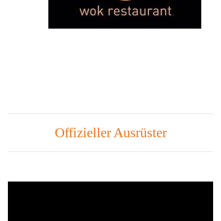
Offizieller Ausrüster