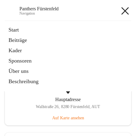
Panthers Fürstenfeld
Navigation
Panthers Fürstenfeld
Start
Beiträge
öffnet
Vorstand
Kader
in
Kontaktgruppe
neuem
Sponsoren
Tab
Über uns
Beschreibung
Hauptadresse
Wallstraße 26, 8280 Fürstenfeld, AUT
Auf Karte ansehen