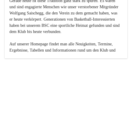
Gerade heute ist diese Tradition ganz stark zu spüren. Es waren 
und sind engagierte Menschen wie unser verstorbener Mitgründer 
Wolfgang Saischegg, die den Verein zu dem gemacht haben, was 
er heute verkörpert. Generationen von Basketball-Interessierten 
haben bei unserem BSC eine sportliche Heimat gefunden und sind 
dem Klub bis heute verbunden.

Auf unserer Homepage findet man alle Neuigkeiten, Termine, 
Ergebnisse, Tabellen und Informationen rund um den Klub und 
dessen Nachwuchs-Mannschaften. Außerdem gibt es exklusive 
Fotogalerien, Spielerportraits, Fan-Umfragen, die Rubrik 
„Seinerzeit“ mit historischen Zeitungsberichten, eine 
Ticketreservierung und vieles mehr.

Sei dabei und werde oder bleibe Teil der großen Basketball-
Familie!