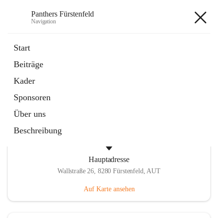
Panthers Fürstenfeld
Navigation
Panthers Fürstenfeld
Start
Beiträge
öffnet
Vorstand
Kader
in
Kontaktgruppe
neuem
Sponsoren
Tab
Über uns
Beschreibung
Hauptadresse
Wallstraße 26, 8280 Fürstenfeld, AUT
Auf Karte ansehen