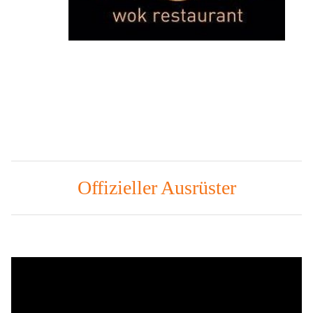
Offizieller Ausrüster