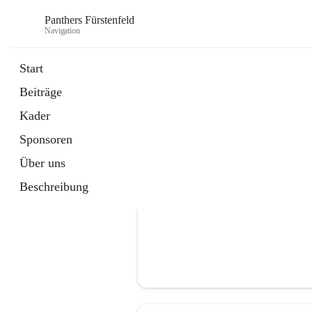
Panthers Fürstenfeld
Navigation
Start
Beiträge
öffnet
Vorstand
Kader
in
Kontaktgruppe
neuem
Sponsoren
Tab
Über uns
Beschreibung