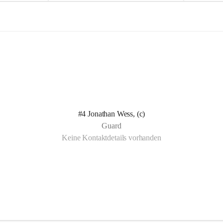
e
e
l
l
n Kotelett 
d
d
 über 
ichen 
uter 
eisammensein 
#4 Jonathan Wess, (c)
t gemeinsam 
Guard
🧡
Keine Kontaktdetails vorhanden