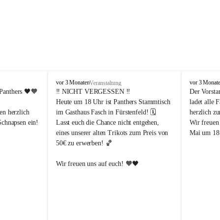
P
P
vor 3 Monaten
vor 3 Monat
Veranstaltung
a
a
Panthers
 🖤🧡
‼️ 
NICHT VERGESSEN
 ‼️
Der Vorsta
n
n
Heute um 18 Uhr ist Panthers Stammtisch 
ladet alle 
t
t
en herzlich 
im Gasthaus Fasch in Fürstenfeld! 🗓️
herzlich z
h
h
Schnapsen ein! 
Lasst euch die Chance nicht entgehen, 
Wir freuen
e
e
eines unserer alten Trikots zum Preis von 
Mai um 18 
r
r
50€ zu erwerben! 🏀
s
s
F
F
ü
ü
Abendstunden
Wir freuen uns auf euch! 🧡🖤
r
r
eld
s
s
t
t
e
e
-Partien 
n
n
f
f
ssende 