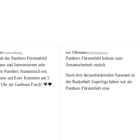
P
en
vor 3 Monaten
Veranstaltung
Ankündigung
a
nd der Panthers Fürstenfeld 
Panthers Fürstenfeld kehren zum 
n
Fans und Interessierten sehr 
Amateurbetrieb zurück
t
um Panthers Stammtisch ein. 
h
Nach drei herausfordernden Saisonen in 
 uns auf Euer Kommen am 5. 
e
der Basketball Superliga haben wir als 
Uhr im Gasthaus Fasch! 🧡🖤
r
Panthers Fürstenfeld eine 
s
richtungsweisende Entscheidung 
F
getroﬀen: Ab der kommenden Saison 
ü
werden wir wieder in den Amateurbetrieb 
r
s
wechseln. Dabei handelt es sich 
t
ausdrücklich um keinen sportlichen 
e
Abstieg, sondern um eine bewusste 
n
strategische Neuausrichtung unseres 
f