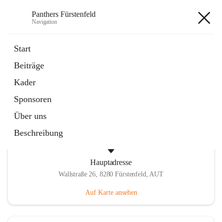
Panthers Fürstenfeld
Navigation
Panthers Fürstenfeld
Start
Beiträge
öffnet
Vorstand
Kader
in
Kontaktgruppe
neuem
Sponsoren
Tab
Über uns
Beschreibung
Hauptadresse
Wallstraße 26, 8280 Fürstenfeld, AUT
Auf Karte ansehen