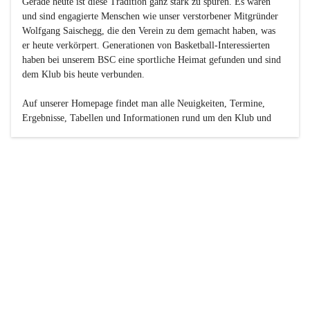
Gerade heute ist diese Tradition ganz stark zu spüren. Es waren 
und sind engagierte Menschen wie unser verstorbener Mitgründer 
Wolfgang Saischegg, die den Verein zu dem gemacht haben, was 
er heute verkörpert. Generationen von Basketball-Interessierten 
haben bei unserem BSC eine sportliche Heimat gefunden und sind 
dem Klub bis heute verbunden.

Auf unserer Homepage findet man alle Neuigkeiten, Termine, 
Ergebnisse, Tabellen und Informationen rund um den Klub und 
dessen Nachwuchs-Mannschaften. Außerdem gibt es exklusive 
Fotogalerien, Spielerportraits, Fan-Umfragen, die Rubrik 
„Seinerzeit“ mit historischen Zeitungsberichten, eine 
Ticketreservierung und vieles mehr.

Sei dabei und werde oder bleibe Teil der großen Basketball-
Familie!