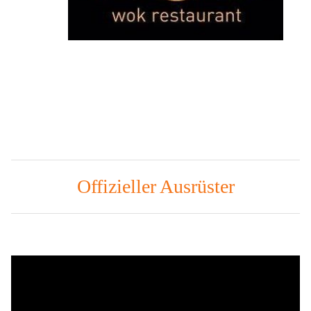
Offizieller Ausrüster