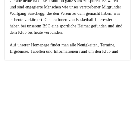
Gerade heute ist diese Tradition ganz stark zu spüren. Es waren 
und sind engagierte Menschen wie unser verstorbener Mitgründer 
Wolfgang Saischegg, die den Verein zu dem gemacht haben, was 
er heute verkörpert. Generationen von Basketball-Interessierten 
haben bei unserem BSC eine sportliche Heimat gefunden und sind 
dem Klub bis heute verbunden.

Auf unserer Homepage findet man alle Neuigkeiten, Termine, 
Ergebnisse, Tabellen und Informationen rund um den Klub und 
dessen Nachwuchs-Mannschaften. Außerdem gibt es exklusive 
Fotogalerien, Spielerportraits, Fan-Umfragen, die Rubrik 
„Seinerzeit“ mit historischen Zeitungsberichten, eine 
Ticketreservierung und vieles mehr.

Sei dabei und werde oder bleibe Teil der großen Basketball-
Familie!