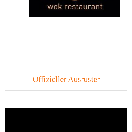
Offizieller Ausrüster