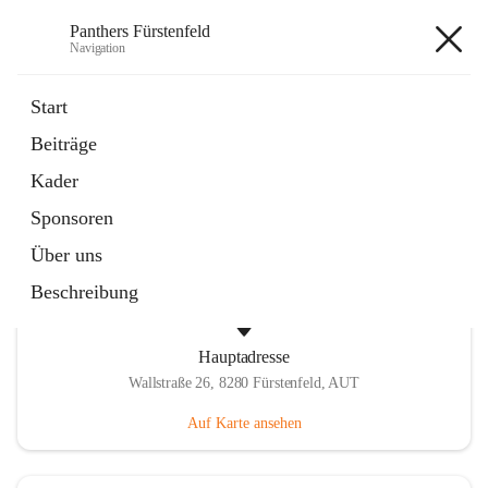
Panthers Fürstenfeld
Navigation
Panthers Fürstenfeld
Start
Beiträge
öffnet
Vorstand
Kader
in
Kontaktgruppe
neuem
Sponsoren
Tab
Über uns
Beschreibung
Hauptadresse
Wallstraße 26, 8280 Fürstenfeld, AUT
Auf Karte ansehen