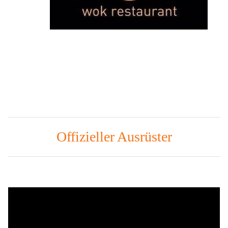
Offizieller Ausrüster