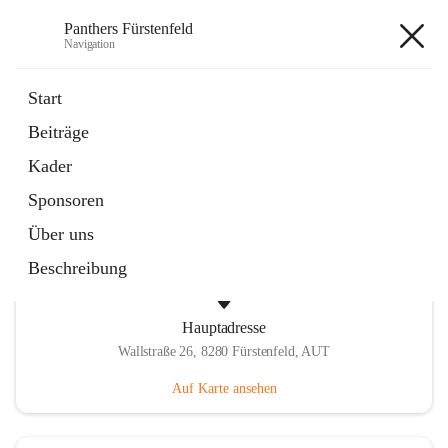
Panthers Fürstenfeld
Navigation
Panthers Fürstenfeld
Start
Beiträge
öffnet
Vorstand
Kader
in
Kontaktgruppe
neuem
Sponsoren
Tab
Über uns
Beschreibung
Hauptadresse
Wallstraße 26, 8280 Fürstenfeld, AUT
Auf Karte ansehen