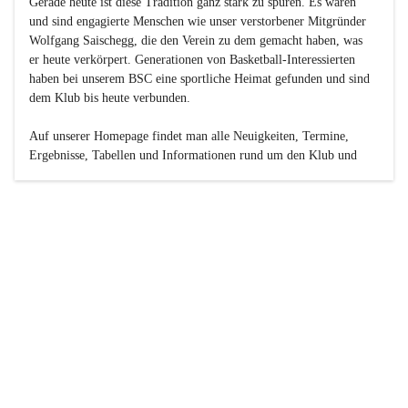
Gerade heute ist diese Tradition ganz stark zu spüren. Es waren 
und sind engagierte Menschen wie unser verstorbener Mitgründer 
Wolfgang Saischegg, die den Verein zu dem gemacht haben, was 
er heute verkörpert. Generationen von Basketball-Interessierten 
haben bei unserem BSC eine sportliche Heimat gefunden und sind 
dem Klub bis heute verbunden.

Auf unserer Homepage findet man alle Neuigkeiten, Termine, 
Ergebnisse, Tabellen und Informationen rund um den Klub und 
dessen Nachwuchs-Mannschaften. Außerdem gibt es exklusive 
Fotogalerien, Spielerportraits, Fan-Umfragen, die Rubrik 
„Seinerzeit“ mit historischen Zeitungsberichten, eine 
Ticketreservierung und vieles mehr.

Sei dabei und werde oder bleibe Teil der großen Basketball-
Familie!