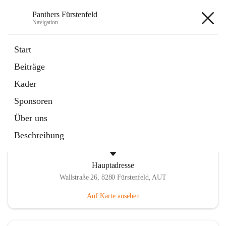
Panthers Fürstenfeld
Navigation
Panthers Fürstenfeld
Start
Beiträge
öffnet
Vorstand
Kader
in
Kontaktgruppe
neuem
Sponsoren
Tab
Über uns
Beschreibung
Hauptadresse
Wallstraße 26, 8280 Fürstenfeld, AUT
Auf Karte ansehen