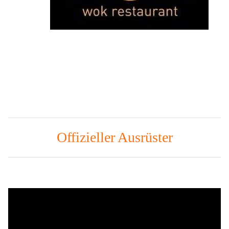
Offizieller Ausrüster