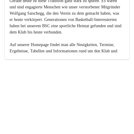
Gerade heute ist diese Tradition ganz stark zu spüren. Es waren 
und sind engagierte Menschen wie unser verstorbener Mitgründer 
Wolfgang Saischegg, die den Verein zu dem gemacht haben, was 
er heute verkörpert. Generationen von Basketball-Interessierten 
haben bei unserem BSC eine sportliche Heimat gefunden und sind 
dem Klub bis heute verbunden.

Auf unserer Homepage findet man alle Neuigkeiten, Termine, 
Ergebnisse, Tabellen und Informationen rund um den Klub und 
dessen Nachwuchs-Mannschaften. Außerdem gibt es exklusive 
Fotogalerien, Spielerportraits, Fan-Umfragen, die Rubrik 
„Seinerzeit“ mit historischen Zeitungsberichten, eine 
Ticketreservierung und vieles mehr.

Sei dabei und werde oder bleibe Teil der großen Basketball-
Familie!