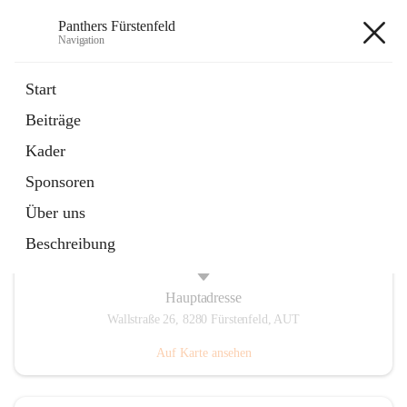
Panthers Fürstenfeld
Navigation
Panthers Fürstenfeld
Start
Beiträge
öffnet
Vorstand
Kader
in
Kontaktgruppe
neuem
Sponsoren
Tab
Über uns
Beschreibung
Hauptadresse
Wallstraße 26, 8280 Fürstenfeld, AUT
Auf Karte ansehen