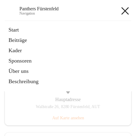
Panthers Fürstenfeld
Navigation
Panthers Fürstenfeld
Start
Beiträge
öffnet
Vorstand
Kader
in
Kontaktgruppe
neuem
Sponsoren
Tab
Über uns
Beschreibung
Hauptadresse
Wallstraße 26, 8280 Fürstenfeld, AUT
Auf Karte ansehen