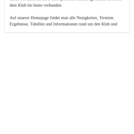
dem Klub bis heute verbunden.

Auf unserer Homepage findet man alle Neuigkeiten, Termine, 
Ergebnisse, Tabellen und Informationen rund um den Klub und 
dessen Nachwuchs-Mannschaften. Außerdem gibt es exklusive 
Fotogalerien, Spielerportraits, Fan-Umfragen, die Rubrik 
„Seinerzeit“ mit historischen Zeitungsberichten, eine 
Ticketreservierung und vieles mehr.

Sei dabei und werde oder bleibe Teil der großen Basketball-
Familie!