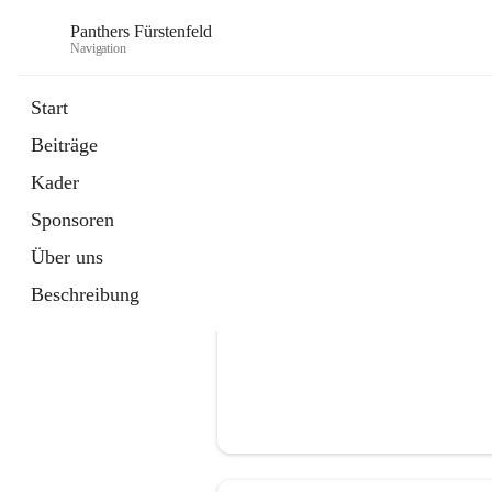
Panthers Fürstenfeld
Navigation
Start
Beiträge
öffnet
Vorstand
Kader
in
Kontaktgruppe
neuem
Sponsoren
Tab
Über uns
Beschreibung