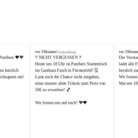
P
P
vor 3 Monaten
vor 3 Monat
Veranstaltung
a
a
Panthers
 🖤🧡
‼️ 
NICHT VERGESSEN
 ‼️
Der Vorsta
n
n
Heute um 18 Uhr ist Panthers Stammtisch 
ladet alle 
t
t
en herzlich 
im Gasthaus Fasch in Fürstenfeld! 🗓️
herzlich z
h
h
Schnapsen ein! 
Lasst euch die Chance nicht entgehen, 
Wir freuen
e
e
eines unserer alten Trikots zum Preis von 
Mai um 18 
r
r
50€ zu erwerben! 🏀
s
s
F
F
ü
ü
Abendstunden
Wir freuen uns auf euch! 🧡🖤
r
r
eld
s
s
t
t
e
e
-Partien 
n
n
f
f
ssende 