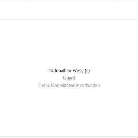
e
e
l
l
n Kotelett 
d
d
 über 
ichen 
uter 
eisammensein 
#4 Jonathan Wess, (c)
t gemeinsam 
Guard
🧡
Keine Kontaktdetails vorhanden