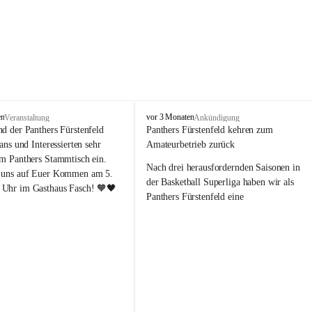
P
en
vor 3 Monaten
Veranstaltung
Ankündigung
a
nd der Panthers Fürstenfeld 
Panthers Fürstenfeld kehren zum 
n
Fans und Interessierten sehr 
Amateurbetrieb zurück
t
um Panthers Stammtisch ein. 
h
Nach drei herausfordernden Saisonen in 
 uns auf Euer Kommen am 5. 
e
der Basketball Superliga haben wir als 
Uhr im Gasthaus Fasch! 🧡🖤
r
Panthers Fürstenfeld eine 
s
richtungsweisende Entscheidung 
F
getroﬀen: Ab der kommenden Saison 
ü
werden wir wieder in den Amateurbetrieb 
r
s
wechseln. Dabei handelt es sich 
t
ausdrücklich um keinen sportlichen 
e
Abstieg, sondern um eine bewusste 
n
strategische Neuausrichtung unseres 
f