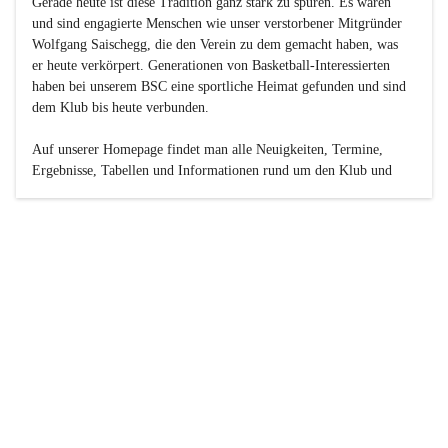
Gerade heute ist diese Tradition ganz stark zu spüren. Es waren 
und sind engagierte Menschen wie unser verstorbener Mitgründer 
Wolfgang Saischegg, die den Verein zu dem gemacht haben, was 
er heute verkörpert. Generationen von Basketball-Interessierten 
haben bei unserem BSC eine sportliche Heimat gefunden und sind 
dem Klub bis heute verbunden.

Auf unserer Homepage findet man alle Neuigkeiten, Termine, 
Ergebnisse, Tabellen und Informationen rund um den Klub und 
dessen Nachwuchs-Mannschaften. Außerdem gibt es exklusive 
Fotogalerien, Spielerportraits, Fan-Umfragen, die Rubrik 
„Seinerzeit“ mit historischen Zeitungsberichten, eine 
Ticketreservierung und vieles mehr.

Sei dabei und werde oder bleibe Teil der großen Basketball-
Familie!