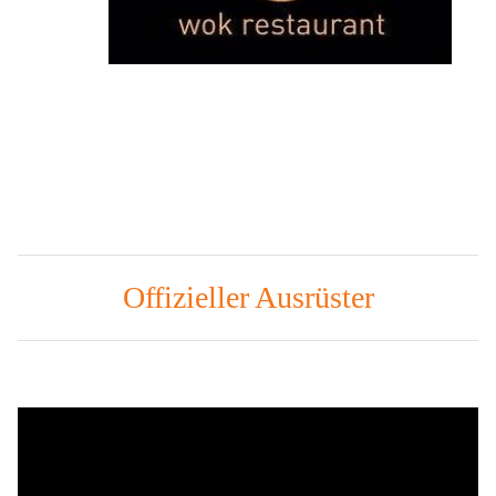
Offizieller Ausrüster