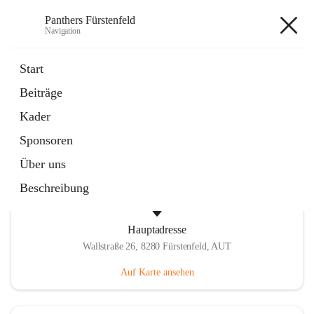
Panthers Fürstenfeld
Navigation
Panthers Fürstenfeld
Start
Beiträge
öffnet
Vorstand
Kader
in
Kontaktgruppe
neuem
Sponsoren
Tab
Über uns
Beschreibung
Hauptadresse
Wallstraße 26, 8280 Fürstenfeld, AUT
Auf Karte ansehen