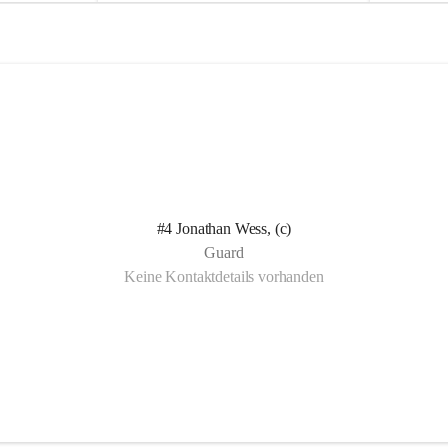
e
e
l
l
n Kotelett 
d
d
 über 
ichen 
uter 
eisammensein 
#4 Jonathan Wess, (c)
t gemeinsam 
Guard
🧡
Keine Kontaktdetails vorhanden