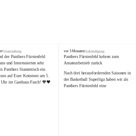
P
en
vor 3 Monaten
Veranstaltung
Ankündigung
a
nd der Panthers Fürstenfeld 
Panthers Fürstenfeld kehren zum 
n
Fans und Interessierten sehr 
Amateurbetrieb zurück
t
um Panthers Stammtisch ein. 
h
Nach drei herausfordernden Saisonen in 
 uns auf Euer Kommen am 5. 
e
der Basketball Superliga haben wir als 
Uhr im Gasthaus Fasch! 🧡🖤
r
Panthers Fürstenfeld eine 
s
richtungsweisende Entscheidung 
F
getroﬀen: Ab der kommenden Saison 
ü
werden wir wieder in den Amateurbetrieb 
r
s
wechseln. Dabei handelt es sich 
t
ausdrücklich um keinen sportlichen 
e
Abstieg, sondern um eine bewusste 
n
strategische Neuausrichtung unseres 
f