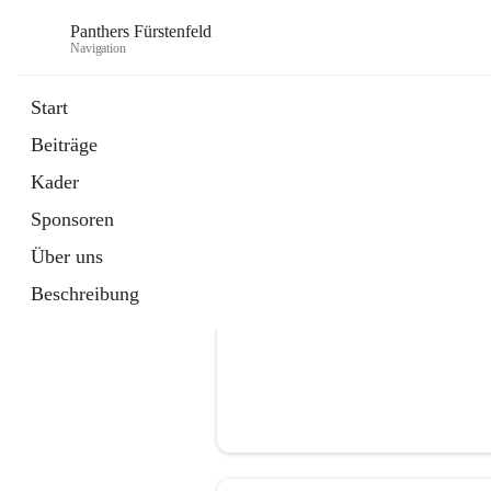
Panthers Fürstenfeld
Navigation
Start
Beiträge
öffnet
Vorstand
Kader
in
Kontaktgruppe
neuem
Sponsoren
Tab
Über uns
Beschreibung