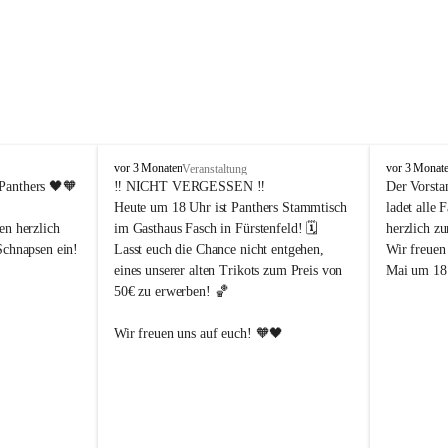
P
P
vor 3 Monaten
vor 3 Monat
Veranstaltung
a
a
Panthers
 🖤🧡
‼️ 
NICHT VERGESSEN
 ‼️
Der Vorsta
n
n
Heute um 18 Uhr ist Panthers Stammtisch 
ladet alle 
t
t
en herzlich 
im Gasthaus Fasch in Fürstenfeld! 🗓️
herzlich z
h
h
Schnapsen ein! 
Lasst euch die Chance nicht entgehen, 
Wir freuen
e
e
eines unserer alten Trikots zum Preis von 
Mai um 18 
r
r
50€ zu erwerben! 🏀
s
s
F
F
ü
ü
Abendstunden
Wir freuen uns auf euch! 🧡🖤
r
r
eld
s
s
t
t
e
e
-Partien 
n
n
f
f
ssende 