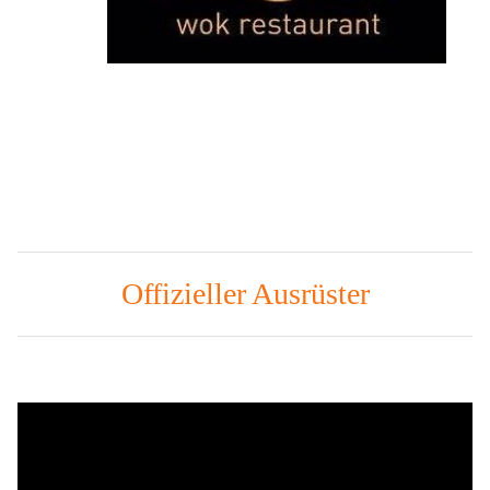
Offizieller Ausrüster