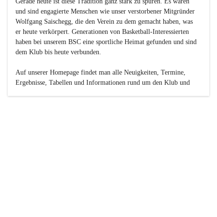
Gerade heute ist diese Tradition ganz stark zu spüren. Es waren 
und sind engagierte Menschen wie unser verstorbener Mitgründer 
Wolfgang Saischegg, die den Verein zu dem gemacht haben, was 
er heute verkörpert. Generationen von Basketball-Interessierten 
haben bei unserem BSC eine sportliche Heimat gefunden und sind 
dem Klub bis heute verbunden.

Auf unserer Homepage findet man alle Neuigkeiten, Termine, 
Ergebnisse, Tabellen und Informationen rund um den Klub und 
dessen Nachwuchs-Mannschaften. Außerdem gibt es exklusive 
Fotogalerien, Spielerportraits, Fan-Umfragen, die Rubrik 
„Seinerzeit“ mit historischen Zeitungsberichten, eine 
Ticketreservierung und vieles mehr.

Sei dabei und werde oder bleibe Teil der großen Basketball-
Familie!