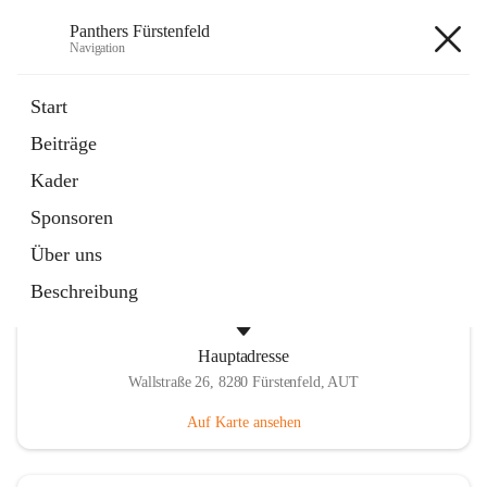
Panthers Fürstenfeld
Navigation
Panthers Fürstenfeld
Start
Beiträge
öffnet
Vorstand
Kader
in
Kontaktgruppe
neuem
Sponsoren
Tab
Über uns
Beschreibung
Hauptadresse
Wallstraße 26, 8280 Fürstenfeld, AUT
Auf Karte ansehen