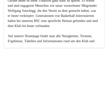
Gerade heute ist diese Tradition ganz stark zu spüren. Es waren 
und sind engagierte Menschen wie unser verstorbener Mitgründer 
Wolfgang Saischegg, die den Verein zu dem gemacht haben, was 
er heute verkörpert. Generationen von Basketball-Interessierten 
haben bei unserem BSC eine sportliche Heimat gefunden und sind 
dem Klub bis heute verbunden.

Auf unserer Homepage findet man alle Neuigkeiten, Termine, 
Ergebnisse, Tabellen und Informationen rund um den Klub und 
dessen Nachwuchs-Mannschaften. Außerdem gibt es exklusive 
Fotogalerien, Spielerportraits, Fan-Umfragen, die Rubrik 
„Seinerzeit“ mit historischen Zeitungsberichten, eine 
Ticketreservierung und vieles mehr.

Sei dabei und werde oder bleibe Teil der großen Basketball-
Familie!