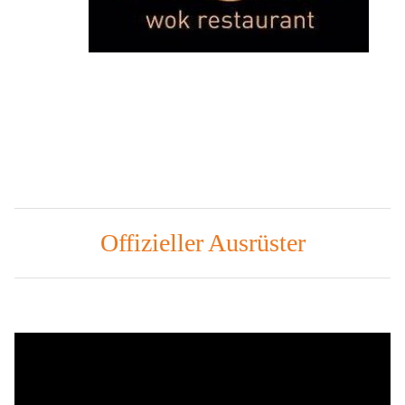
Offizieller Ausrüster