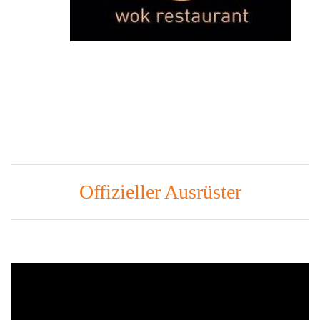
Offizieller Ausrüster