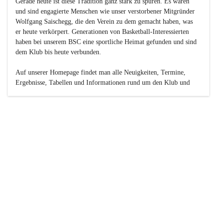
Gerade heute ist diese Tradition ganz stark zu spüren. Es waren 
und sind engagierte Menschen wie unser verstorbener Mitgründer 
Wolfgang Saischegg, die den Verein zu dem gemacht haben, was 
er heute verkörpert. Generationen von Basketball-Interessierten 
haben bei unserem BSC eine sportliche Heimat gefunden und sind 
dem Klub bis heute verbunden.

Auf unserer Homepage findet man alle Neuigkeiten, Termine, 
Ergebnisse, Tabellen und Informationen rund um den Klub und 
dessen Nachwuchs-Mannschaften. Außerdem gibt es exklusive 
Fotogalerien, Spielerportraits, Fan-Umfragen, die Rubrik 
„Seinerzeit“ mit historischen Zeitungsberichten, eine 
Ticketreservierung und vieles mehr.

Sei dabei und werde oder bleibe Teil der großen Basketball-
Familie!