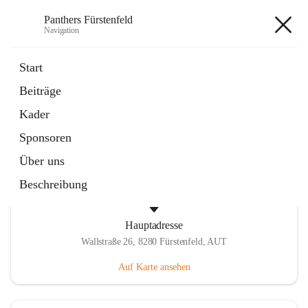
Panthers Fürstenfeld
Navigation
Panthers Fürstenfeld
Start
Beiträge
öffnet
Vorstand
Kader
in
Kontaktgruppe
neuem
Sponsoren
Tab
Über uns
Beschreibung
Hauptadresse
Wallstraße 26, 8280 Fürstenfeld, AUT
Auf Karte ansehen