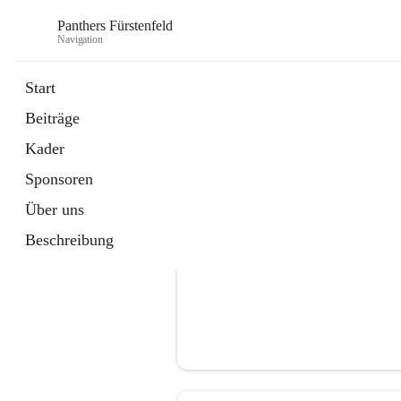
Panthers Fürstenfeld
Navigation
Start
Beiträge
öffnet
Vorstand
Kader
in
Kontaktgruppe
neuem
Sponsoren
Tab
Über uns
Beschreibung