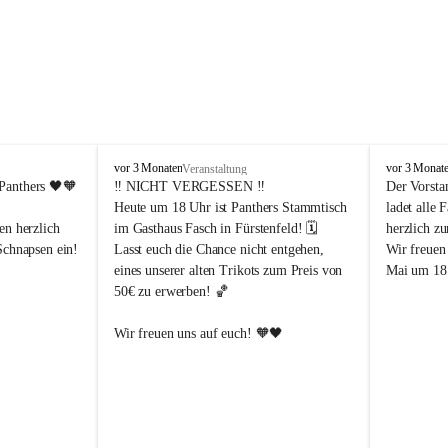
P
P
vor 3 Monaten
vor 3 Monat
Veranstaltung
a
a
Panthers
 🖤🧡
‼️ 
NICHT VERGESSEN
 ‼️
Der Vorsta
n
n
Heute um 18 Uhr ist Panthers Stammtisch 
ladet alle 
t
t
en herzlich 
im Gasthaus Fasch in Fürstenfeld! 🗓️
herzlich z
h
h
Schnapsen ein! 
Lasst euch die Chance nicht entgehen, 
Wir freuen
e
e
eines unserer alten Trikots zum Preis von 
Mai um 18 
r
r
50€ zu erwerben! 🏀
s
s
F
F
ü
ü
Abendstunden
Wir freuen uns auf euch! 🧡🖤
r
r
eld
s
s
t
t
e
e
-Partien 
n
n
f
f
ssende 