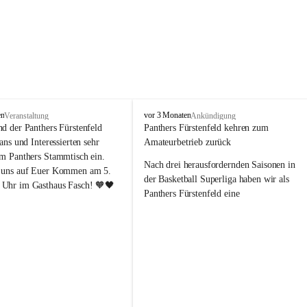
P
en
vor 3 Monaten
Veranstaltung
Ankündigung
a
nd der Panthers Fürstenfeld 
Panthers Fürstenfeld kehren zum 
n
Fans und Interessierten sehr 
Amateurbetrieb zurück
t
um Panthers Stammtisch ein. 
h
Nach drei herausfordernden Saisonen in 
 uns auf Euer Kommen am 5. 
e
der Basketball Superliga haben wir als 
Uhr im Gasthaus Fasch! 🧡🖤
r
Panthers Fürstenfeld eine 
s
richtungsweisende Entscheidung 
F
getroﬀen: Ab der kommenden Saison 
ü
werden wir wieder in den Amateurbetrieb 
r
s
wechseln. Dabei handelt es sich 
t
ausdrücklich um keinen sportlichen 
e
Abstieg, sondern um eine bewusste 
n
strategische Neuausrichtung unseres 
f