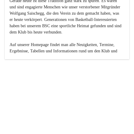
Gerade heute ist diese Tradition ganz stark zu spüren. Es waren 
und sind engagierte Menschen wie unser verstorbener Mitgründer 
Wolfgang Saischegg, die den Verein zu dem gemacht haben, was 
er heute verkörpert. Generationen von Basketball-Interessierten 
haben bei unserem BSC eine sportliche Heimat gefunden und sind 
dem Klub bis heute verbunden.

Auf unserer Homepage findet man alle Neuigkeiten, Termine, 
Ergebnisse, Tabellen und Informationen rund um den Klub und 
dessen Nachwuchs-Mannschaften. Außerdem gibt es exklusive 
Fotogalerien, Spielerportraits, Fan-Umfragen, die Rubrik 
„Seinerzeit“ mit historischen Zeitungsberichten, eine 
Ticketreservierung und vieles mehr.

Sei dabei und werde oder bleibe Teil der großen Basketball-
Familie!