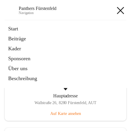
Panthers Fürstenfeld
Navigation
Panthers Fürstenfeld
Start
Beiträge
öffnet
Vorstand
Kader
in
Kontaktgruppe
neuem
Sponsoren
Tab
Über uns
Beschreibung
Hauptadresse
Wallstraße 26, 8280 Fürstenfeld, AUT
Auf Karte ansehen