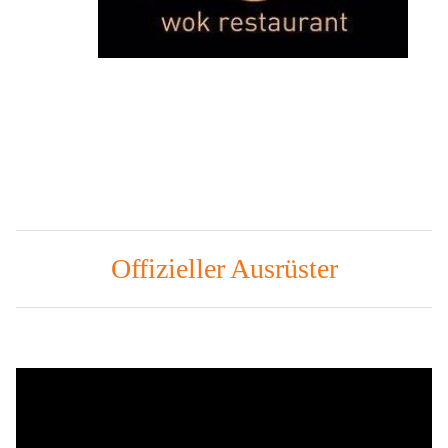
Offizieller Ausrüster