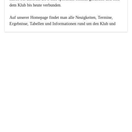
dem Klub bis heute verbunden.

Auf unserer Homepage findet man alle Neuigkeiten, Termine, 
Ergebnisse, Tabellen und Informationen rund um den Klub und 
dessen Nachwuchs-Mannschaften. Außerdem gibt es exklusive 
Fotogalerien, Spielerportraits, Fan-Umfragen, die Rubrik 
„Seinerzeit“ mit historischen Zeitungsberichten, eine 
Ticketreservierung und vieles mehr.

Sei dabei und werde oder bleibe Teil der großen Basketball-
Familie!