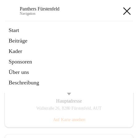
Panthers Fürstenfeld
Navigation
Panthers Fürstenfeld
Start
Beiträge
öffnet
Vorstand
Kader
in
Kontaktgruppe
neuem
Sponsoren
Tab
Über uns
Beschreibung
Hauptadresse
Wallstraße 26, 8280 Fürstenfeld, AUT
Auf Karte ansehen