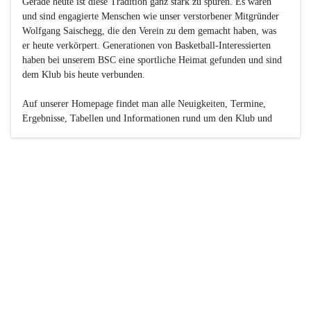
Gerade heute ist diese Tradition ganz stark zu spüren. Es waren 
und sind engagierte Menschen wie unser verstorbener Mitgründer 
Wolfgang Saischegg, die den Verein zu dem gemacht haben, was 
er heute verkörpert. Generationen von Basketball-Interessierten 
haben bei unserem BSC eine sportliche Heimat gefunden und sind 
dem Klub bis heute verbunden.

Auf unserer Homepage findet man alle Neuigkeiten, Termine, 
Ergebnisse, Tabellen und Informationen rund um den Klub und 
dessen Nachwuchs-Mannschaften. Außerdem gibt es exklusive 
Fotogalerien, Spielerportraits, Fan-Umfragen, die Rubrik 
„Seinerzeit“ mit historischen Zeitungsberichten, eine 
Ticketreservierung und vieles mehr.

Sei dabei und werde oder bleibe Teil der großen Basketball-
Familie!