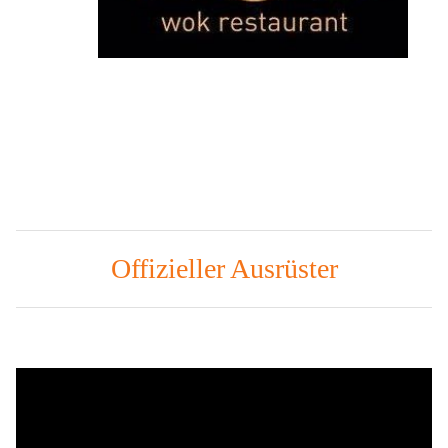
Offizieller Ausrüster