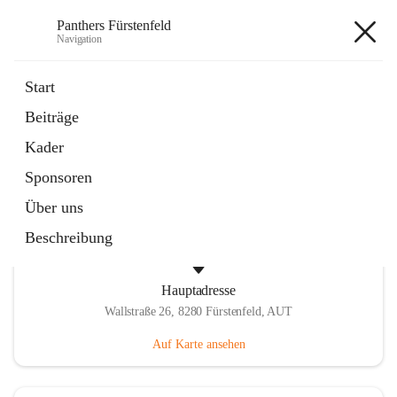
Panthers Fürstenfeld
Navigation
Panthers Fürstenfeld
Start
Beiträge
öffnet
Vorstand
Kader
in
Kontaktgruppe
neuem
Sponsoren
Tab
Über uns
Beschreibung
Hauptadresse
Wallstraße 26, 8280 Fürstenfeld, AUT
Auf Karte ansehen