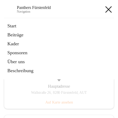
Panthers Fürstenfeld
Navigation
Panthers Fürstenfeld
Start
Beiträge
öffnet
Vorstand
Kader
in
Kontaktgruppe
neuem
Sponsoren
Tab
Über uns
Beschreibung
Hauptadresse
Wallstraße 26, 8280 Fürstenfeld, AUT
Auf Karte ansehen