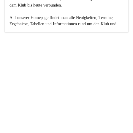
dem Klub bis heute verbunden.

Auf unserer Homepage findet man alle Neuigkeiten, Termine, 
Ergebnisse, Tabellen und Informationen rund um den Klub und 
dessen Nachwuchs-Mannschaften. Außerdem gibt es exklusive 
Fotogalerien, Spielerportraits, Fan-Umfragen, die Rubrik 
„Seinerzeit“ mit historischen Zeitungsberichten, eine 
Ticketreservierung und vieles mehr.

Sei dabei und werde oder bleibe Teil der großen Basketball-
Familie!