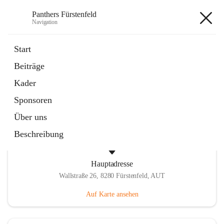
Panthers Fürstenfeld
Navigation
Panthers Fürstenfeld
Start
Beiträge
öffnet
Vorstand
Kader
in
Kontaktgruppe
neuem
Sponsoren
Tab
Über uns
Beschreibung
Hauptadresse
Wallstraße 26, 8280 Fürstenfeld, AUT
Auf Karte ansehen