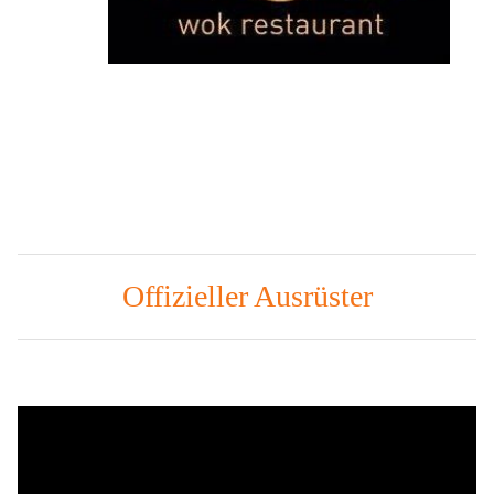
Offizieller Ausrüster