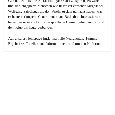
Gerade heute ist diese Tradition ganz stark zu spüren. Es waren 
und sind engagierte Menschen wie unser verstorbener Mitgründer 
Wolfgang Saischegg, die den Verein zu dem gemacht haben, was 
er heute verkörpert. Generationen von Basketball-Interessierten 
haben bei unserem BSC eine sportliche Heimat gefunden und sind 
dem Klub bis heute verbunden.

Auf unserer Homepage findet man alle Neuigkeiten, Termine, 
Ergebnisse, Tabellen und Informationen rund um den Klub und 
dessen Nachwuchs-Mannschaften. Außerdem gibt es exklusive 
Fotogalerien, Spielerportraits, Fan-Umfragen, die Rubrik 
„Seinerzeit“ mit historischen Zeitungsberichten, eine 
Ticketreservierung und vieles mehr.

Sei dabei und werde oder bleibe Teil der großen Basketball-
Familie!