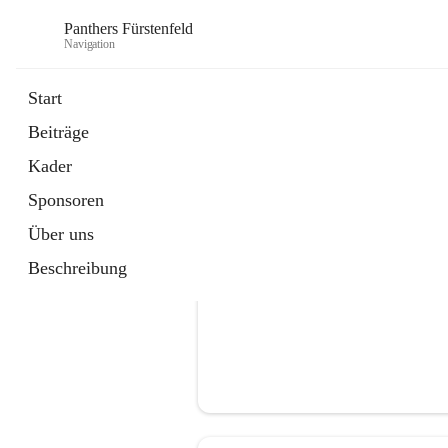
Panthers Fürstenfeld
Navigation
Start
Beiträge
öffnet
Vorstand
Kader
in
Kontaktgruppe
neuem
Sponsoren
Tab
Über uns
Beschreibung