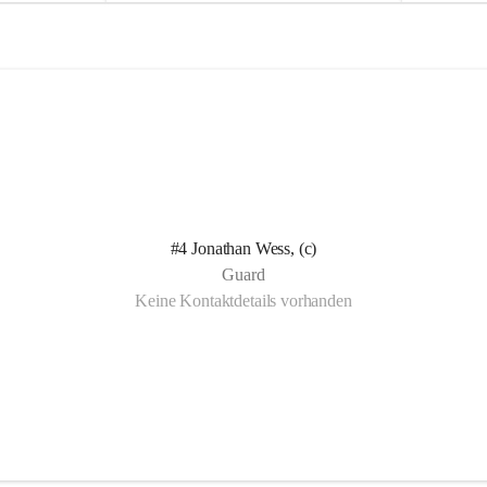
e
e
l
l
n Kotelett 
d
d
 über 
ichen 
uter 
eisammensein 
#4 Jonathan Wess, (c)
t gemeinsam 
Guard
🧡
Keine Kontaktdetails vorhanden