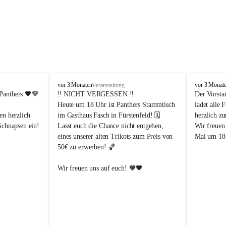
P
P
vor 3 Monaten
vor 3 Monat
Veranstaltung
a
a
Panthers
 🖤🧡
‼️ 
NICHT VERGESSEN
 ‼️
Der Vorsta
n
n
Heute um 18 Uhr ist Panthers Stammtisch 
ladet alle 
t
t
en herzlich 
im Gasthaus Fasch in Fürstenfeld! 🗓️
herzlich z
h
h
Schnapsen ein! 
Lasst euch die Chance nicht entgehen, 
Wir freuen
e
e
eines unserer alten Trikots zum Preis von 
Mai um 18 
r
r
50€ zu erwerben! 🏀
s
s
F
F
ü
ü
Abendstunden
Wir freuen uns auf euch! 🧡🖤
r
r
eld
s
s
t
t
e
e
-Partien 
n
n
f
f
ssende 