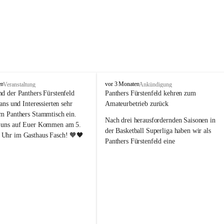
P
en
vor 3 Monaten
Veranstaltung
Ankündigung
a
nd der Panthers Fürstenfeld 
Panthers Fürstenfeld kehren zum 
n
Fans und Interessierten sehr 
Amateurbetrieb zurück
t
um Panthers Stammtisch ein. 
h
Nach drei herausfordernden Saisonen in 
 uns auf Euer Kommen am 5. 
e
der Basketball Superliga haben wir als 
Uhr im Gasthaus Fasch! 🧡🖤
r
Panthers Fürstenfeld eine 
s
richtungsweisende Entscheidung 
F
getroﬀen: Ab der kommenden Saison 
ü
werden wir wieder in den Amateurbetrieb 
r
s
wechseln. Dabei handelt es sich 
t
ausdrücklich um keinen sportlichen 
e
Abstieg, sondern um eine bewusste 
n
strategische Neuausrichtung unseres 
f