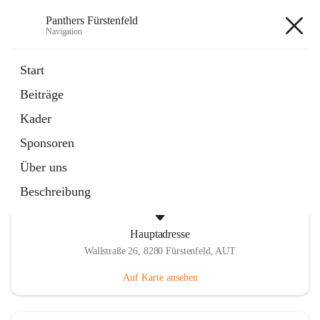
Panthers Fürstenfeld
Navigation
Panthers Fürstenfeld
Start
Beiträge
öffnet
Vorstand
Kader
in
Kontaktgruppe
neuem
Sponsoren
Tab
Über uns
Beschreibung
Hauptadresse
Wallstraße 26, 8280 Fürstenfeld, AUT
Auf Karte ansehen