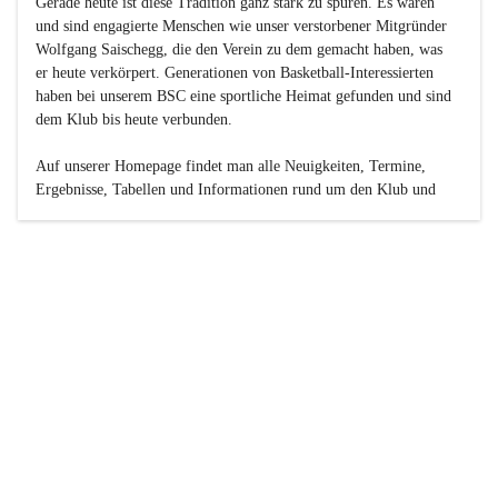
Gerade heute ist diese Tradition ganz stark zu spüren. Es waren 
und sind engagierte Menschen wie unser verstorbener Mitgründer 
Wolfgang Saischegg, die den Verein zu dem gemacht haben, was 
er heute verkörpert. Generationen von Basketball-Interessierten 
haben bei unserem BSC eine sportliche Heimat gefunden und sind 
dem Klub bis heute verbunden.

Auf unserer Homepage findet man alle Neuigkeiten, Termine, 
Ergebnisse, Tabellen und Informationen rund um den Klub und 
dessen Nachwuchs-Mannschaften. Außerdem gibt es exklusive 
Fotogalerien, Spielerportraits, Fan-Umfragen, die Rubrik 
„Seinerzeit“ mit historischen Zeitungsberichten, eine 
Ticketreservierung und vieles mehr.

Sei dabei und werde oder bleibe Teil der großen Basketball-
Familie!