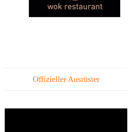
Offizieller Ausrüster