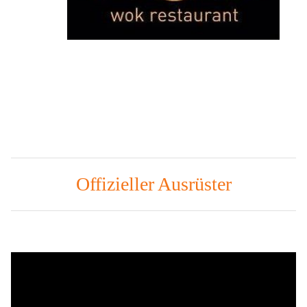
Offizieller Ausrüster