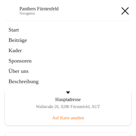
Panthers Fürstenfeld
Navigation
Panthers Fürstenfeld
Start
Beiträge
öffnet
Vorstand
Kader
in
Kontaktgruppe
neuem
Sponsoren
Tab
Über uns
Beschreibung
Hauptadresse
Wallstraße 26, 8280 Fürstenfeld, AUT
Auf Karte ansehen