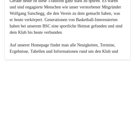
Gerade heute ist diese Tradition ganz stark zu spüren. Es waren 
und sind engagierte Menschen wie unser verstorbener Mitgründer 
Wolfgang Saischegg, die den Verein zu dem gemacht haben, was 
er heute verkörpert. Generationen von Basketball-Interessierten 
haben bei unserem BSC eine sportliche Heimat gefunden und sind 
dem Klub bis heute verbunden.

Auf unserer Homepage findet man alle Neuigkeiten, Termine, 
Ergebnisse, Tabellen und Informationen rund um den Klub und 
dessen Nachwuchs-Mannschaften. Außerdem gibt es exklusive 
Fotogalerien, Spielerportraits, Fan-Umfragen, die Rubrik 
„Seinerzeit“ mit historischen Zeitungsberichten, eine 
Ticketreservierung und vieles mehr.

Sei dabei und werde oder bleibe Teil der großen Basketball-
Familie!