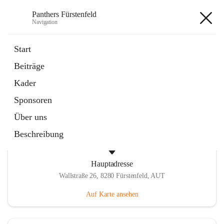
Panthers Fürstenfeld
Navigation
Panthers Fürstenfeld
Start
Beiträge
öffnet
Vorstand
Kader
in
Kontaktgruppe
neuem
Sponsoren
Tab
Über uns
Beschreibung
Hauptadresse
Wallstraße 26, 8280 Fürstenfeld, AUT
Auf Karte ansehen