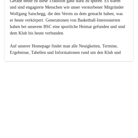
Gerade heute ist diese Tradition ganz stark zu spüren. Es waren 
und sind engagierte Menschen wie unser verstorbener Mitgründer 
Wolfgang Saischegg, die den Verein zu dem gemacht haben, was 
er heute verkörpert. Generationen von Basketball-Interessierten 
haben bei unserem BSC eine sportliche Heimat gefunden und sind 
dem Klub bis heute verbunden.

Auf unserer Homepage findet man alle Neuigkeiten, Termine, 
Ergebnisse, Tabellen und Informationen rund um den Klub und 
dessen Nachwuchs-Mannschaften. Außerdem gibt es exklusive 
Fotogalerien, Spielerportraits, Fan-Umfragen, die Rubrik 
„Seinerzeit“ mit historischen Zeitungsberichten, eine 
Ticketreservierung und vieles mehr.

Sei dabei und werde oder bleibe Teil der großen Basketball-
Familie!