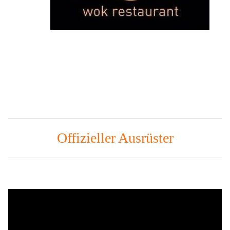
Offizieller Ausrüster