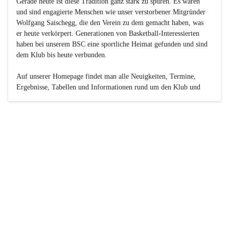
Gerade heute ist diese Tradition ganz stark zu spüren. Es waren 
und sind engagierte Menschen wie unser verstorbener Mitgründer 
Wolfgang Saischegg, die den Verein zu dem gemacht haben, was 
er heute verkörpert. Generationen von Basketball-Interessierten 
haben bei unserem BSC eine sportliche Heimat gefunden und sind 
dem Klub bis heute verbunden.

Auf unserer Homepage findet man alle Neuigkeiten, Termine, 
Ergebnisse, Tabellen und Informationen rund um den Klub und 
dessen Nachwuchs-Mannschaften. Außerdem gibt es exklusive 
Fotogalerien, Spielerportraits, Fan-Umfragen, die Rubrik 
„Seinerzeit“ mit historischen Zeitungsberichten, eine 
Ticketreservierung und vieles mehr.

Sei dabei und werde oder bleibe Teil der großen Basketball-
Familie!