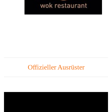
Offizieller Ausrüster