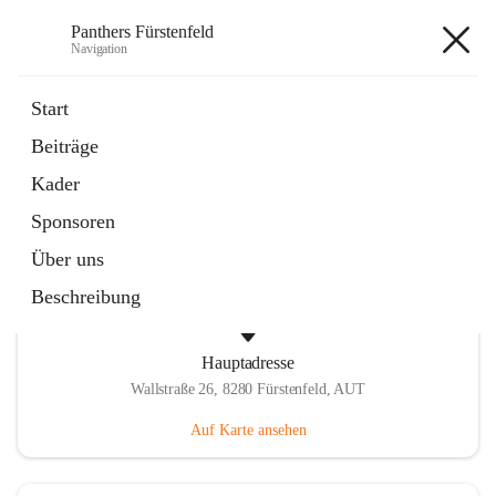
Panthers Fürstenfeld
Navigation
Panthers Fürstenfeld
Start
Beiträge
öffnet
Vorstand
Kader
in
Kontaktgruppe
neuem
Sponsoren
Tab
Über uns
Beschreibung
Hauptadresse
Wallstraße 26, 8280 Fürstenfeld, AUT
Auf Karte ansehen