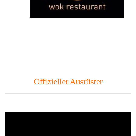
Offizieller Ausrüster