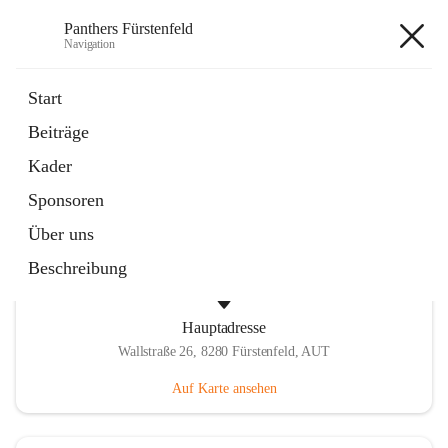
Panthers Fürstenfeld
Navigation
Panthers Fürstenfeld
Start
Beiträge
öffnet
Vorstand
Kader
in
Kontaktgruppe
neuem
Sponsoren
Tab
Über uns
Beschreibung
Hauptadresse
Wallstraße 26, 8280 Fürstenfeld, AUT
Auf Karte ansehen