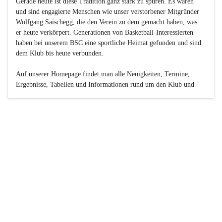
Gerade heute ist diese Tradition ganz stark zu spüren. Es waren 
und sind engagierte Menschen wie unser verstorbener Mitgründer 
Wolfgang Saischegg, die den Verein zu dem gemacht haben, was 
er heute verkörpert. Generationen von Basketball-Interessierten 
haben bei unserem BSC eine sportliche Heimat gefunden und sind 
dem Klub bis heute verbunden.

Auf unserer Homepage findet man alle Neuigkeiten, Termine, 
Ergebnisse, Tabellen und Informationen rund um den Klub und 
dessen Nachwuchs-Mannschaften. Außerdem gibt es exklusive 
Fotogalerien, Spielerportraits, Fan-Umfragen, die Rubrik 
„Seinerzeit“ mit historischen Zeitungsberichten, eine 
Ticketreservierung und vieles mehr.

Sei dabei und werde oder bleibe Teil der großen Basketball-
Familie!