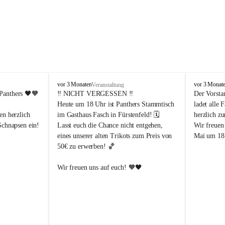
P
P
vor 3 Monaten
vor 3 Monat
Veranstaltung
a
a
Panthers
 🖤🧡
‼️ 
NICHT VERGESSEN
 ‼️
Der Vorsta
n
n
Heute um 18 Uhr ist Panthers Stammtisch 
ladet alle 
t
t
en herzlich 
im Gasthaus Fasch in Fürstenfeld! 🗓️
herzlich z
h
h
Schnapsen ein! 
Lasst euch die Chance nicht entgehen, 
Wir freuen
e
e
eines unserer alten Trikots zum Preis von 
Mai um 18 
r
r
50€ zu erwerben! 🏀
s
s
F
F
ü
ü
Abendstunden
Wir freuen uns auf euch! 🧡🖤
r
r
eld
s
s
t
t
e
e
-Partien 
n
n
f
f
ssende 