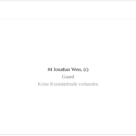
e
e
l
l
n Kotelett 
d
d
 über 
ichen 
uter 
eisammensein 
#4 Jonathan Wess, (c)
t gemeinsam 
Guard
🧡
Keine Kontaktdetails vorhanden