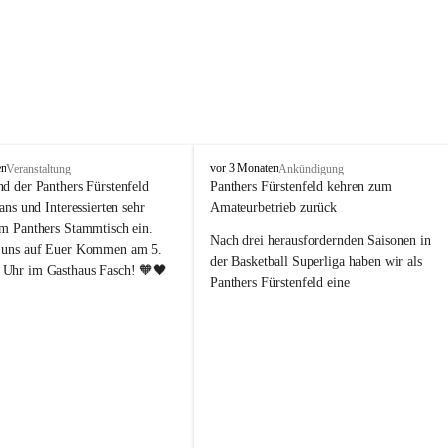
P
en
vor 3 Monaten
Veranstaltung
Ankündigung
a
nd der Panthers Fürstenfeld 
Panthers Fürstenfeld kehren zum 
n
Fans und Interessierten sehr 
Amateurbetrieb zurück
t
um Panthers Stammtisch ein. 
h
Nach drei herausfordernden Saisonen in 
 uns auf Euer Kommen am 5. 
e
der Basketball Superliga haben wir als 
Uhr im Gasthaus Fasch! 🧡🖤
r
Panthers Fürstenfeld eine 
s
richtungsweisende Entscheidung 
F
getroﬀen: Ab der kommenden Saison 
ü
werden wir wieder in den Amateurbetrieb 
r
s
wechseln. Dabei handelt es sich 
t
ausdrücklich um keinen sportlichen 
e
Abstieg, sondern um eine bewusste 
n
strategische Neuausrichtung unseres 
f