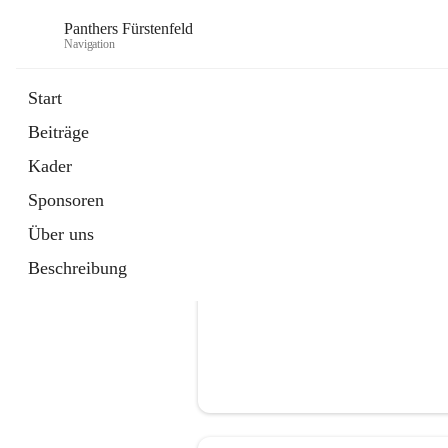
Panthers Fürstenfeld
Navigation
Start
Beiträge
öffnet
Vorstand
Kader
in
Kontaktgruppe
neuem
Sponsoren
Tab
Über uns
Beschreibung