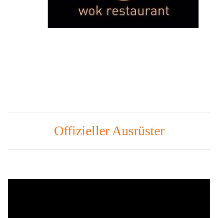
Offizieller Ausrüster