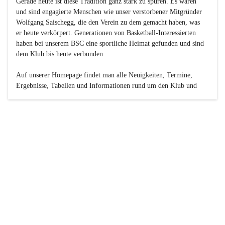
Gerade heute ist diese Tradition ganz stark zu spüren. Es waren 
und sind engagierte Menschen wie unser verstorbener Mitgründer 
Wolfgang Saischegg, die den Verein zu dem gemacht haben, was 
er heute verkörpert. Generationen von Basketball-Interessierten 
haben bei unserem BSC eine sportliche Heimat gefunden und sind 
dem Klub bis heute verbunden.

Auf unserer Homepage findet man alle Neuigkeiten, Termine, 
Ergebnisse, Tabellen und Informationen rund um den Klub und 
dessen Nachwuchs-Mannschaften. Außerdem gibt es exklusive 
Fotogalerien, Spielerportraits, Fan-Umfragen, die Rubrik 
„Seinerzeit“ mit historischen Zeitungsberichten, eine 
Ticketreservierung und vieles mehr.

Sei dabei und werde oder bleibe Teil der großen Basketball-
Familie!