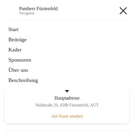
Panthers Fürstenfeld
Navigation
Panthers Fürstenfeld
Start
Beiträge
öffnet
Vorstand
Kader
in
Kontaktgruppe
neuem
Sponsoren
Tab
Über uns
Beschreibung
Hauptadresse
Wallstraße 26, 8280 Fürstenfeld, AUT
Auf Karte ansehen