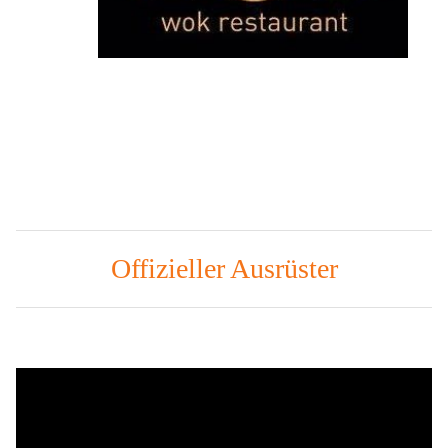
Offizieller Ausrüster