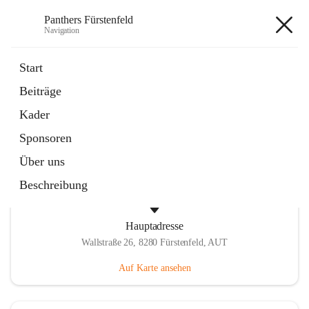
Panthers Fürstenfeld
Navigation
Panthers Fürstenfeld
Start
Beiträge
öffnet
Vorstand
Kader
in
Kontaktgruppe
neuem
Sponsoren
Tab
Über uns
Beschreibung
Hauptadresse
Wallstraße 26, 8280 Fürstenfeld, AUT
Auf Karte ansehen