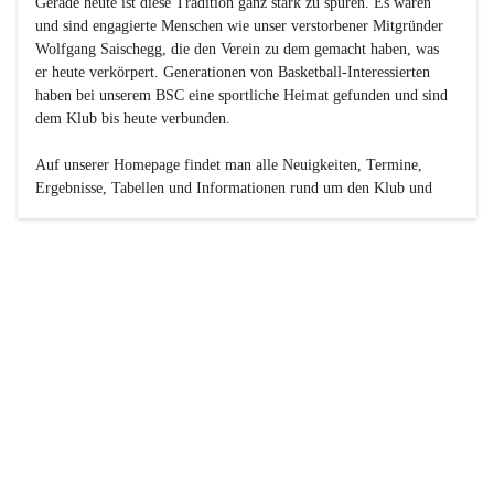
Gerade heute ist diese Tradition ganz stark zu spüren. Es waren 
und sind engagierte Menschen wie unser verstorbener Mitgründer 
Wolfgang Saischegg, die den Verein zu dem gemacht haben, was 
er heute verkörpert. Generationen von Basketball-Interessierten 
haben bei unserem BSC eine sportliche Heimat gefunden und sind 
dem Klub bis heute verbunden.

Auf unserer Homepage findet man alle Neuigkeiten, Termine, 
Ergebnisse, Tabellen und Informationen rund um den Klub und 
dessen Nachwuchs-Mannschaften. Außerdem gibt es exklusive 
Fotogalerien, Spielerportraits, Fan-Umfragen, die Rubrik 
„Seinerzeit“ mit historischen Zeitungsberichten, eine 
Ticketreservierung und vieles mehr.

Sei dabei und werde oder bleibe Teil der großen Basketball-
Familie!