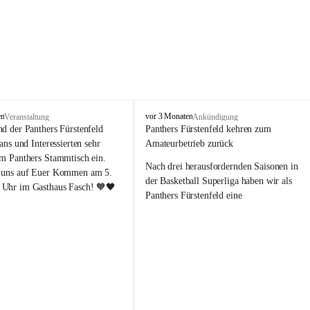
P
en
vor 3 Monaten
Veranstaltung
Ankündigung
a
nd der Panthers Fürstenfeld 
Panthers Fürstenfeld kehren zum 
n
Fans und Interessierten sehr 
Amateurbetrieb zurück
t
um Panthers Stammtisch ein. 
h
Nach drei herausfordernden Saisonen in 
 uns auf Euer Kommen am 5. 
e
der Basketball Superliga haben wir als 
Uhr im Gasthaus Fasch! 🧡🖤
r
Panthers Fürstenfeld eine 
s
richtungsweisende Entscheidung 
F
getroﬀen: Ab der kommenden Saison 
ü
werden wir wieder in den Amateurbetrieb 
r
s
wechseln. Dabei handelt es sich 
t
ausdrücklich um keinen sportlichen 
e
Abstieg, sondern um eine bewusste 
n
strategische Neuausrichtung unseres 
f