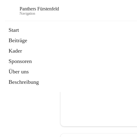
Panthers Fürstenfeld
Navigation
Start
Beiträge
öffnet
Vorstand
Kader
in
Kontaktgruppe
neuem
Sponsoren
Tab
Über uns
Beschreibung