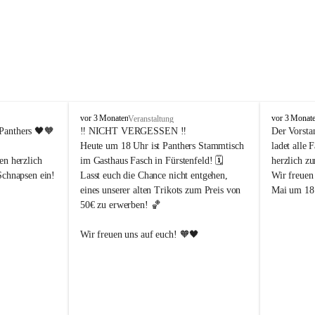
P
P
vor 3 Monaten
vor 3 Monat
Veranstaltung
a
a
Panthers
 🖤🧡
‼️ 
NICHT VERGESSEN
 ‼️
Der Vorsta
n
n
Heute um 18 Uhr ist Panthers Stammtisch 
ladet alle 
t
t
en herzlich 
im Gasthaus Fasch in Fürstenfeld! 🗓️
herzlich z
h
h
Schnapsen ein! 
Lasst euch die Chance nicht entgehen, 
Wir freuen
e
e
eines unserer alten Trikots zum Preis von 
Mai um 18 
r
r
50€ zu erwerben! 🏀
s
s
F
F
ü
ü
Abendstunden
Wir freuen uns auf euch! 🧡🖤
r
r
eld
s
s
t
t
e
e
-Partien 
n
n
f
f
ssende 