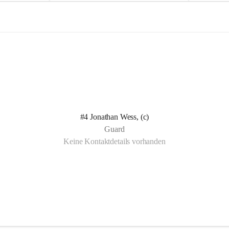
e
e
l
l
n Kotelett 
d
d
 über 
ichen 
uter 
eisammensein 
#4 Jonathan Wess, (c)
t gemeinsam 
Guard
🧡
Keine Kontaktdetails vorhanden