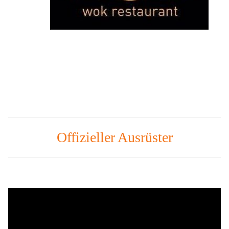
Offizieller Ausrüster