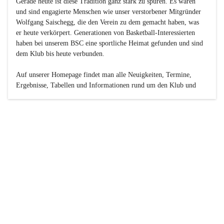
Gerade heute ist diese Tradition ganz stark zu spüren. Es waren 
und sind engagierte Menschen wie unser verstorbener Mitgründer 
Wolfgang Saischegg, die den Verein zu dem gemacht haben, was 
er heute verkörpert. Generationen von Basketball-Interessierten 
haben bei unserem BSC eine sportliche Heimat gefunden und sind 
dem Klub bis heute verbunden.

Auf unserer Homepage findet man alle Neuigkeiten, Termine, 
Ergebnisse, Tabellen und Informationen rund um den Klub und 
dessen Nachwuchs-Mannschaften. Außerdem gibt es exklusive 
Fotogalerien, Spielerportraits, Fan-Umfragen, die Rubrik 
„Seinerzeit“ mit historischen Zeitungsberichten, eine 
Ticketreservierung und vieles mehr.

Sei dabei und werde oder bleibe Teil der großen Basketball-
Familie!