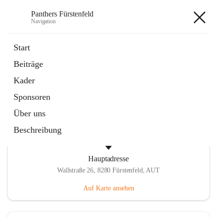
Panthers Fürstenfeld
Navigation
Panthers Fürstenfeld
Start
Beiträge
öffnet
Vorstand
Kader
in
Kontaktgruppe
neuem
Sponsoren
Tab
Über uns
Beschreibung
Hauptadresse
Wallstraße 26, 8280 Fürstenfeld, AUT
Auf Karte ansehen