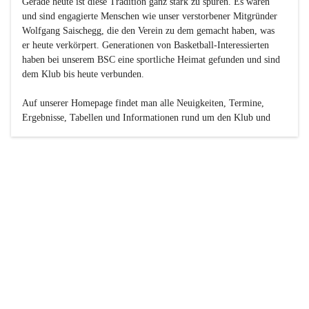
Gerade heute ist diese Tradition ganz stark zu spüren. Es waren 
und sind engagierte Menschen wie unser verstorbener Mitgründer 
Wolfgang Saischegg, die den Verein zu dem gemacht haben, was 
er heute verkörpert. Generationen von Basketball-Interessierten 
haben bei unserem BSC eine sportliche Heimat gefunden und sind 
dem Klub bis heute verbunden.

Auf unserer Homepage findet man alle Neuigkeiten, Termine, 
Ergebnisse, Tabellen und Informationen rund um den Klub und 
dessen Nachwuchs-Mannschaften. Außerdem gibt es exklusive 
Fotogalerien, Spielerportraits, Fan-Umfragen, die Rubrik 
„Seinerzeit“ mit historischen Zeitungsberichten, eine 
Ticketreservierung und vieles mehr.

Sei dabei und werde oder bleibe Teil der großen Basketball-
Familie!