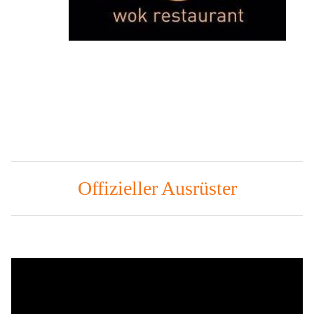
Offizieller Ausrüster