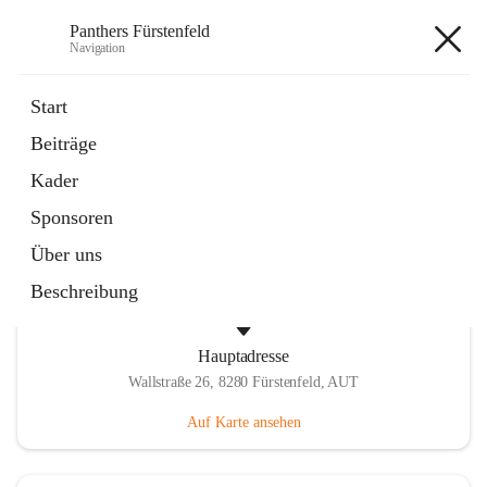
Panthers Fürstenfeld
Navigation
Panthers Fürstenfeld
Start
Beiträge
öffnet
Vorstand
Kader
in
Kontaktgruppe
neuem
Sponsoren
Tab
Über uns
Beschreibung
Hauptadresse
Wallstraße 26, 8280 Fürstenfeld, AUT
Auf Karte ansehen