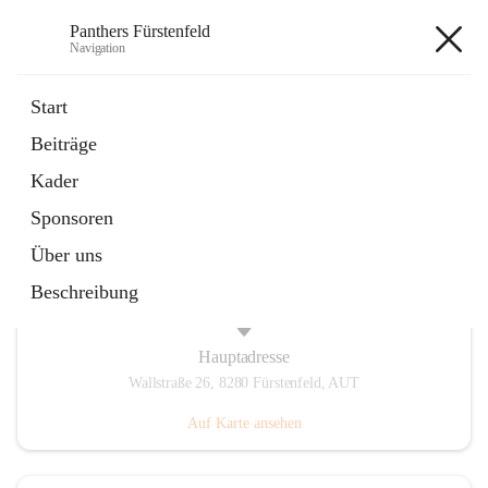
Panthers Fürstenfeld
Navigation
Panthers Fürstenfeld
Start
Beiträge
öffnet
Vorstand
Kader
in
Kontaktgruppe
neuem
Sponsoren
Tab
Über uns
Beschreibung
Hauptadresse
Wallstraße 26, 8280 Fürstenfeld, AUT
Auf Karte ansehen