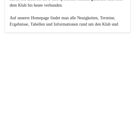
dem Klub bis heute verbunden.

Auf unserer Homepage findet man alle Neuigkeiten, Termine, 
Ergebnisse, Tabellen und Informationen rund um den Klub und 
dessen Nachwuchs-Mannschaften. Außerdem gibt es exklusive 
Fotogalerien, Spielerportraits, Fan-Umfragen, die Rubrik 
„Seinerzeit“ mit historischen Zeitungsberichten, eine 
Ticketreservierung und vieles mehr.

Sei dabei und werde oder bleibe Teil der großen Basketball-
Familie!