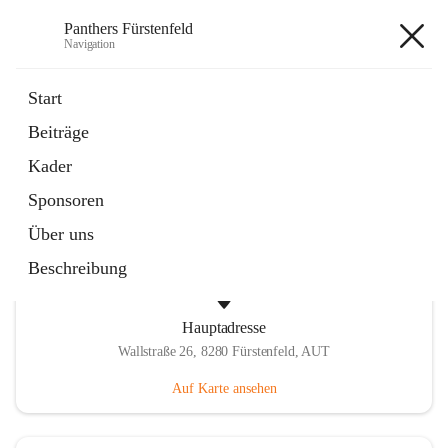
Panthers Fürstenfeld
Navigation
Panthers Fürstenfeld
Start
Beiträge
öffnet
Vorstand
Kader
in
Kontaktgruppe
neuem
Sponsoren
Tab
Über uns
Beschreibung
Hauptadresse
Wallstraße 26, 8280 Fürstenfeld, AUT
Auf Karte ansehen