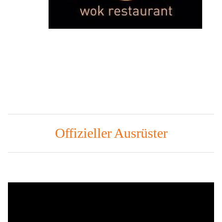
Offizieller Ausrüster