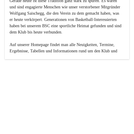
Gerade heute ist diese Tradition ganz stark zu spüren. Es waren 
und sind engagierte Menschen wie unser verstorbener Mitgründer 
Wolfgang Saischegg, die den Verein zu dem gemacht haben, was 
er heute verkörpert. Generationen von Basketball-Interessierten 
haben bei unserem BSC eine sportliche Heimat gefunden und sind 
dem Klub bis heute verbunden.

Auf unserer Homepage findet man alle Neuigkeiten, Termine, 
Ergebnisse, Tabellen und Informationen rund um den Klub und 
dessen Nachwuchs-Mannschaften. Außerdem gibt es exklusive 
Fotogalerien, Spielerportraits, Fan-Umfragen, die Rubrik 
„Seinerzeit“ mit historischen Zeitungsberichten, eine 
Ticketreservierung und vieles mehr.

Sei dabei und werde oder bleibe Teil der großen Basketball-
Familie!