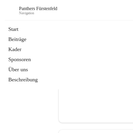
Panthers Fürstenfeld
Navigation
Start
Beiträge
öffnet
Vorstand
Kader
in
Kontaktgruppe
neuem
Sponsoren
Tab
Über uns
Beschreibung