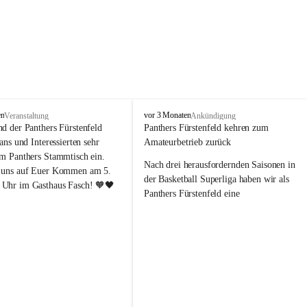
P
en
vor 3 Monaten
Veranstaltung
Ankündigung
a
nd der Panthers Fürstenfeld 
Panthers Fürstenfeld kehren zum 
n
Fans und Interessierten sehr 
Amateurbetrieb zurück
t
um Panthers Stammtisch ein. 
h
Nach drei herausfordernden Saisonen in 
 uns auf Euer Kommen am 5. 
e
der Basketball Superliga haben wir als 
Uhr im Gasthaus Fasch! 🧡🖤
r
Panthers Fürstenfeld eine 
s
richtungsweisende Entscheidung 
F
getroﬀen: Ab der kommenden Saison 
ü
werden wir wieder in den Amateurbetrieb 
r
s
wechseln. Dabei handelt es sich 
t
ausdrücklich um keinen sportlichen 
e
Abstieg, sondern um eine bewusste 
n
strategische Neuausrichtung unseres 
f