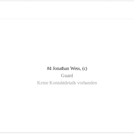
e
e
l
l
n Kotelett 
d
d
 über 
ichen 
uter 
eisammensein 
#4 Jonathan Wess, (c)
t gemeinsam 
Guard
🧡
Keine Kontaktdetails vorhanden