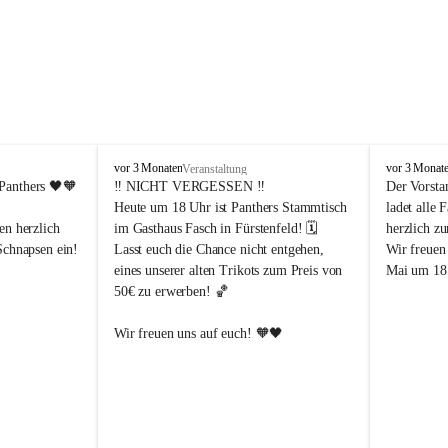
P
P
vor 3 Monaten
vor 3 Monat
Veranstaltung
a
a
Panthers
 🖤🧡
‼️ 
NICHT VERGESSEN
 ‼️
Der Vorsta
n
n
Heute um 18 Uhr ist Panthers Stammtisch 
ladet alle 
t
t
en herzlich 
im Gasthaus Fasch in Fürstenfeld! 🗓️
herzlich z
h
h
Schnapsen ein! 
Lasst euch die Chance nicht entgehen, 
Wir freuen
e
e
eines unserer alten Trikots zum Preis von 
Mai um 18 
r
r
50€ zu erwerben! 🏀
s
s
F
F
ü
ü
Abendstunden
Wir freuen uns auf euch! 🧡🖤
r
r
eld
s
s
t
t
e
e
-Partien 
n
n
f
f
ssende 