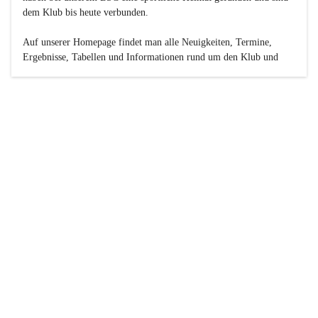
dem Klub bis heute verbunden.

Auf unserer Homepage findet man alle Neuigkeiten, Termine, 
Ergebnisse, Tabellen und Informationen rund um den Klub und 
dessen Nachwuchs-Mannschaften. Außerdem gibt es exklusive 
Fotogalerien, Spielerportraits, Fan-Umfragen, die Rubrik 
„Seinerzeit“ mit historischen Zeitungsberichten, eine 
Ticketreservierung und vieles mehr.

Sei dabei und werde oder bleibe Teil der großen Basketball-
Familie!