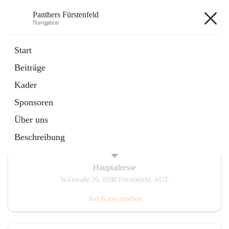
Panthers Fürstenfeld
Navigation
Panthers Fürstenfeld
Start
Beiträge
öffnet
Vorstand
Kader
in
Kontaktgruppe
neuem
Sponsoren
Tab
Über uns
Beschreibung
Hauptadresse
Wallstraße 26, 8280 Fürstenfeld, AUT
Auf Karte ansehen