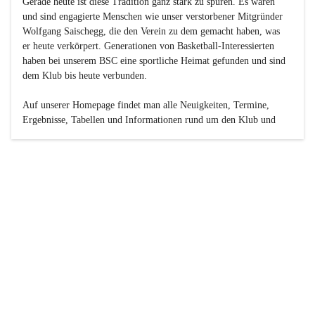
Gerade heute ist diese Tradition ganz stark zu spüren. Es waren 
und sind engagierte Menschen wie unser verstorbener Mitgründer 
Wolfgang Saischegg, die den Verein zu dem gemacht haben, was 
er heute verkörpert. Generationen von Basketball-Interessierten 
haben bei unserem BSC eine sportliche Heimat gefunden und sind 
dem Klub bis heute verbunden.

Auf unserer Homepage findet man alle Neuigkeiten, Termine, 
Ergebnisse, Tabellen und Informationen rund um den Klub und 
dessen Nachwuchs-Mannschaften. Außerdem gibt es exklusive 
Fotogalerien, Spielerportraits, Fan-Umfragen, die Rubrik 
„Seinerzeit“ mit historischen Zeitungsberichten, eine 
Ticketreservierung und vieles mehr.

Sei dabei und werde oder bleibe Teil der großen Basketball-
Familie!