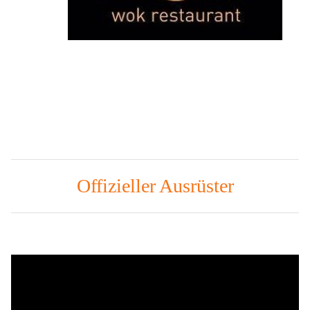
Offizieller Ausrüster