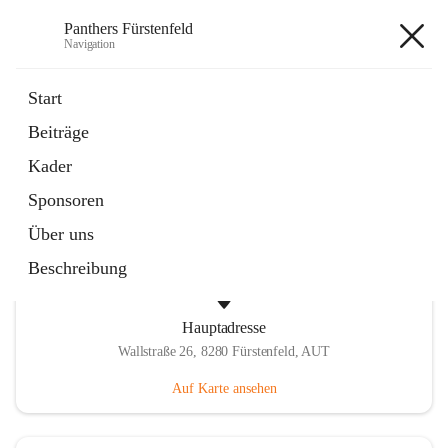
Panthers Fürstenfeld
Navigation
Panthers Fürstenfeld
Start
Beiträge
öffnet
Vorstand
Kader
in
Kontaktgruppe
neuem
Sponsoren
Tab
Über uns
Beschreibung
Hauptadresse
Wallstraße 26, 8280 Fürstenfeld, AUT
Auf Karte ansehen